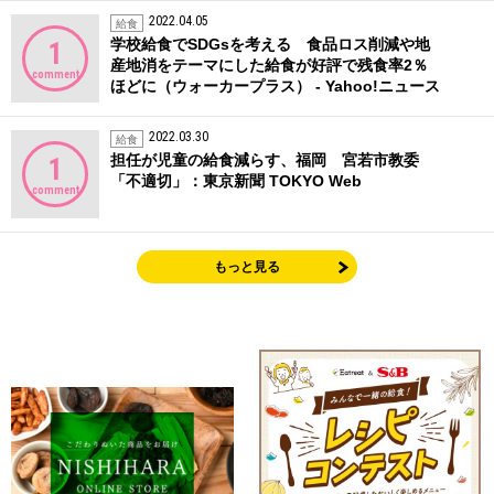
2022.04.05
給食
学校給食でSDGsを考える 食品ロス削減や地
1
産地消をテーマにした給食が好評で残食率2％
comment
ほどに（ウォーカープラス） - Yahoo!ニュース
2022.03.30
給食
担任が児童の給食減らす、福岡 宮若市教委
1
「不適切」：東京新聞 TOKYO Web
comment
もっと見る