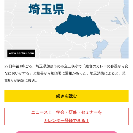
www.sankei.com
29日午後1時ごろ、埼玉県加須市の市立三俣小で「給食のカレーの容器から変
なにおいがする」と校長から加須署に通報があった。地元消防によると、児
童6人が病院に搬送…
続きを読む
ニュース！ 学会・研修・セミナーを
カレンダー登録できる！