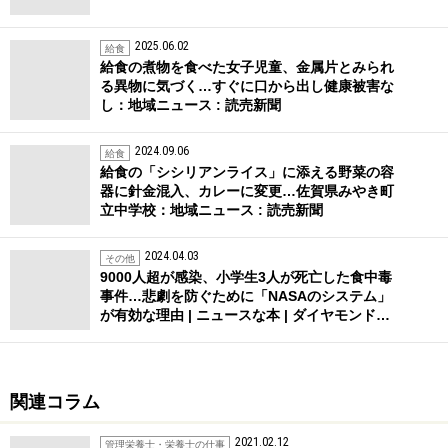
2025.06.02
給食
給食の煮物を食べた女子児童、金属片とみられ
る異物に気づく…すぐに口から出し健康被害な
し：地域ニュース : 読売新聞
2024.09.06
給食
給食の「シシリアンライス」に添える野菜の容
器に針金混入、カレーに変更…佐賀県みやき町
立中学校：地域ニュース : 読売新聞
2024.04.03
その他
9000人超が感染、小学生3人が死亡した食中毒
事件…悲劇を防ぐために「NASAのシステム」
が有効な理由 | ニュースな本 | ダイヤモンド…
関連コラム
2021.02.12
管理栄養士・栄養士の仕事