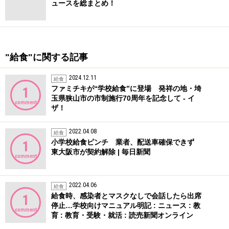
ュースを総まとめ！
"給食"に関する記事
2024.12.11
給食
ファミチキが“学校給食”に登場 発祥の地・埼
1
玉県狭山市の市制施行70周年を記念して - イ
comment
ザ！
2022.04.08
給食
小学校給食ピンチ 業者、配送車確保できず
1
東大阪市が契約解除 | 毎日新聞
comment
2022.04.06
給食
給食時、感染者とマスクなしで会話したら出席
1
停止…学校向けマニュアル明記 : ニュース : 教
comment
育 : 教育・受験・就活 : 読売新聞オンライン