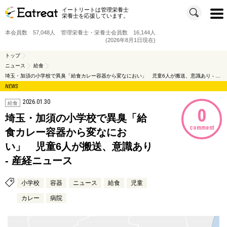
イートリートは管理栄養士
t
栄養士を応援しています。
o
g
g
本会員数 57,048人 管理栄養士・栄養士会員数 16,144人
l
e
(2026年8月1日現在)
n
a
v
トップ
i
ニュース
給食
g
a
埼玉・加須の小学校で異臭「給食カレー容器から変なにおい」 児童6人が搬送、意識あり - 産経ニュース
t
i
NEWS
o
n
2026.01.30
給食
0
埼玉・加須の小学校で異臭「給
comment
食カレー容器から変なにお
い」 児童6人が搬送、意識あり
- 産経ニュース
小学校
容器
ニュース
給食
児童
カレー
病院