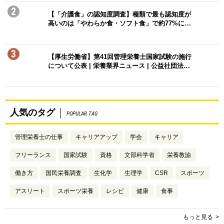
2
【「介護食」の認知度調査】種類で最も認知度が
高いのは「やわらか食・ソフト食」で約77%に…
3
【厚生労働省】第41回管理栄養士国家試験の施行
について公表 | 栄養業界ニュース | 公益社団法…
人気のタグ
POPULAR TAG
管理栄養士の仕事
キャリアアップ
学会
キャリア
フリーランス
国家試験
資格
文部科学省
栄養教諭
働き方
国民栄養調査
生化学
生理学
CSR
スポーツ
アスリート
スポーツ栄養
レシピ
健康
食事
もっと見る