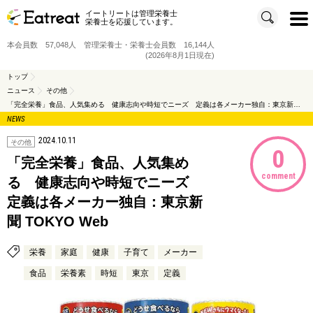
イートリートは管理栄養士
t
栄養士を応援しています。
o
g
g
本会員数 57,048人 管理栄養士・栄養士会員数 16,144人
l
e
(2026年8月1日現在)
n
a
v
トップ
i
ニュース
その他
g
a
「完全栄養」食品、人気集める 健康志向や時短でニーズ 定義は各メーカー独自：東京新聞 TOKYO Web
t
i
NEWS
o
n
2024.10.11
その他
0
「完全栄養」食品、人気集め
comment
る 健康志向や時短でニーズ
定義は各メーカー独自：東京新
聞 TOKYO Web
栄養
家庭
健康
子育て
メーカー
食品
栄養素
時短
東京
定義