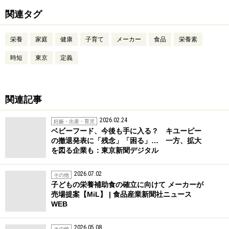
関連タグ
栄養
家庭
健康
子育て
メーカー
食品
栄養素
時短
東京
定義
関連記事
2026.02.24
妊娠・出産・育児
ベビーフード、今後も手に入る？ キユーピー
の撤退発表に「残念」「困る」… 一方、拡大
を図る企業も：東京新聞デジタル
2026.07.02
その他
子どもの栄養補助食の確立に向けて メーカーが
売場提案【MiL】 | 食品産業新聞社ニュース
WEB
2026.05.08
その他