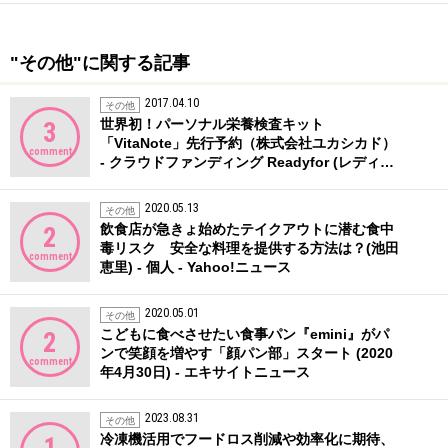
"その他"に関する記事
2017.04.10
その他
世界初！パーソナル栄養検査キット
3
「VitaNote」先行予約（株式会社ユカシカド）
comment
- クラウドファンディング Readyfor (レディ…
2020.05.13
その他
飲食店が急きょ始めたテイクアウトに潜む食中
2
毒リスク 安全な料理を提供する方法は？(池田
comment
恵里) - 個人 - Yahoo!ニュース
2020.05.01
その他
こどもに食べさせたい食事パン『emini』がパ
2
ンで笑顔を増やす「顔パン部」スタート (2020
comment
年4月30日) - エキサイトニュース
2023.08.31
その他
冷凍機活用でフードロス削減や効率化に期待、
1