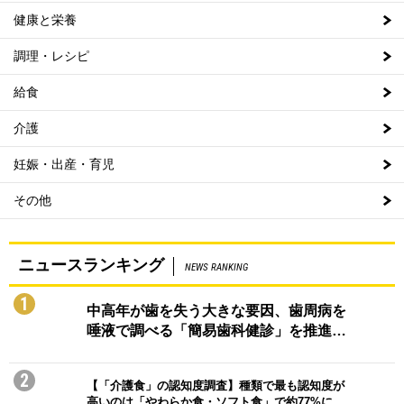
健康と栄養
調理・レシピ
給食
介護
妊娠・出産・育児
その他
ニュースランキング
NEWS RANKING
1
中高年が歯を失う大きな要因、歯周病を
唾液で調べる「簡易歯科健診」を推進…
2
【「介護食」の認知度調査】種類で最も認知度が
高いのは「やわらか食・ソフト食」で約77%に…