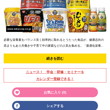
www.tokyo-np.co.jp
必要な栄養素をバランス良く効率的に取れるとうたった食品が、健康志向の
高まりもあり共働きや子育て中の家庭などの人気を集める。「最適化栄養...
続きを読む
ニュース！ 学会・研修・セミナーを
カレンダー登録できる！
お気に入り (
0
)
シェアする