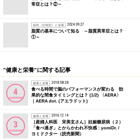
常症とは？②～
2024.09.27
病気（症例別）と栄養
脂質の基本について知る ～脂質異常症とは？
①～
"健康と栄養"に関する記事
2018.08.28
健康と栄養
食べる時間で脳のパフォーマンスが変わる 効
4
果的な間食タイミングとは？ (1/2) 〈AERA〉
comment
｜AERA dot. (アエラドット)
2016.12.14
健康と栄養
［産婦人科医 宋美玄さん］妊娠糖尿病（２）
3
「食べ過ぎ」とからかわれ不快感 : yomiDr. /
comment
ヨミドクター（読売新聞）