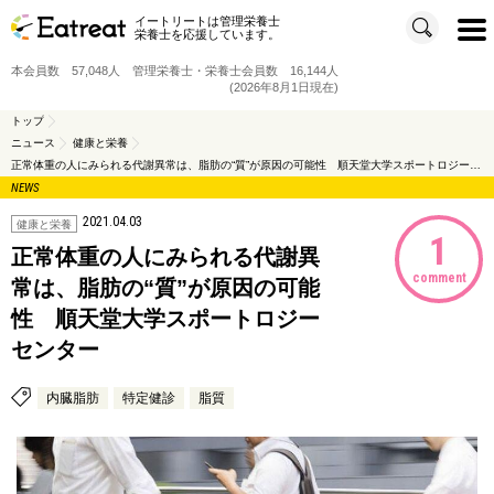
イートリートは管理栄養士
t
栄養士を応援しています。
o
g
g
本会員数 57,048人 管理栄養士・栄養士会員数 16,144人
l
e
(2026年8月1日現在)
n
a
v
トップ
i
ニュース
健康と栄養
g
a
正常体重の人にみられる代謝異常は、脂肪の“質”が原因の可能性 順天堂大学スポートロジーセンター
t
i
NEWS
o
n
2021.04.03
健康と栄養
1
正常体重の人にみられる代謝異
comment
常は、脂肪の“質”が原因の可能
性 順天堂大学スポートロジー
センター
内臓脂肪
特定健診
脂質