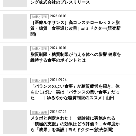
ング株式会社のプレスリリース
2025.06.03
健康と栄養
［医療ルネサンス］高コレステロール＜２＞脂
質・糖質 食事通じ改善 | ヨミドクター(読売新
聞)
2024.10.01
健康と栄養
脂質制限・糖質制限が与える体への影響 健康を
維持する食事のポイントとは
2024.09.24
健康と栄養
「バランスのよい食事」が糖質疲労を招き、体
をむしばむ 実は「バランスの悪い食事」だっ
た…… | ゆるやかな糖質制限のススメ | 山田…
2024.07.22
健康と栄養
メタボと判定された！ 健診後に実施される
「積極的支援」の効果はどう評価？…今年度か
ら「成果」を新設 | ヨミドクター(読売新聞)