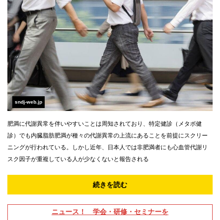
sndj-web.jp
肥満に代謝異常を伴いやすいことは周知されており、特定健診（メタボ健
診）でも内臓脂肪肥満が種々の代謝異常の上流にあることを前提にスクリー
ニングが行われている。しかし近年、日本人では非肥満者にも心血管代謝リ
スク因子が重複している人が少なくないと報告される
続きを読む
ニュース！ 学会・研修・セミナーを