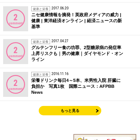
2017.06.20
健康と栄養
ニセ健康情報を摘発！英政府メディアの威力 |
2
健康 | 東洋経済オンライン | 経済ニュースの新
comment
基準
2017.04.27
健康と栄養
グルテンフリー食の功罪、2型糖尿病の発症率
2
上昇リスクも｜男の健康｜ダイヤモンド・オン
comment
ライン
2016.11.16
健康と栄養
栄養ドリンク毎日4～5本、米男性入院 肝臓に
2
負担か 写真1枚 国際ニュース：AFPBB
comment
News
もっと見る