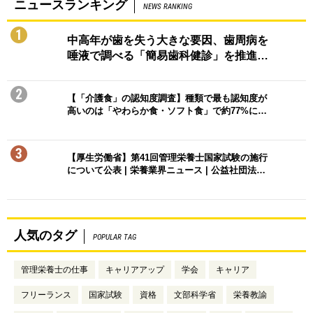
ニュースランキング
NEWS RANKING
1
中高年が歯を失う大きな要因、歯周病を
唾液で調べる「簡易歯科健診」を推進…
2
【「介護食」の認知度調査】種類で最も認知度が
高いのは「やわらか食・ソフト食」で約77%に…
3
【厚生労働省】第41回管理栄養士国家試験の施行
について公表 | 栄養業界ニュース | 公益社団法…
人気のタグ
POPULAR TAG
管理栄養士の仕事
キャリアアップ
学会
キャリア
フリーランス
国家試験
資格
文部科学省
栄養教諭