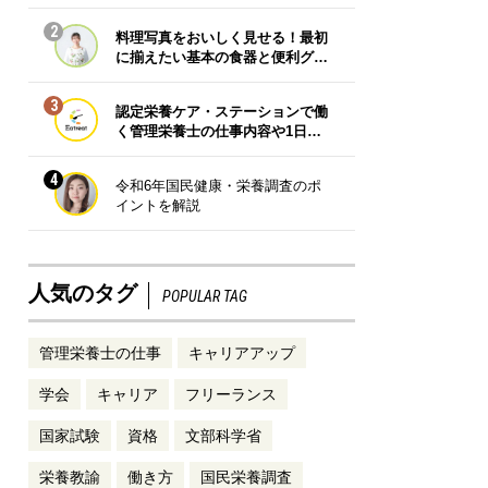
2
料理写真をおいしく見せる！最初
に揃えたい基本の食器と便利グ…
3
認定栄養ケア・ステーションで働
く管理栄養士の仕事内容や1日…
4
令和6年国民健康・栄養調査のポ
イントを解説
人気のタグ
POPULAR TAG
管理栄養士の仕事
キャリアアップ
学会
キャリア
フリーランス
国家試験
資格
文部科学省
栄養教諭
働き方
国民栄養調査