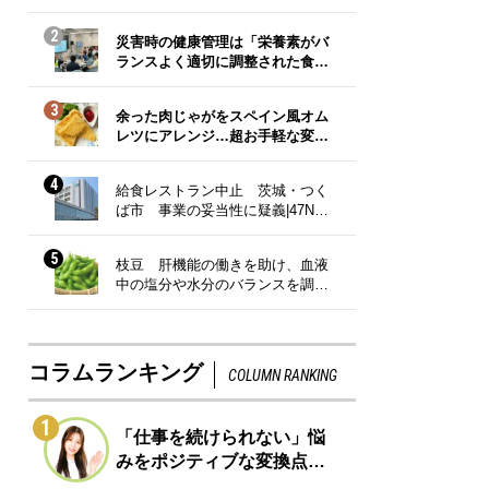
2
災害時の健康管理は「栄養素がバ
ランスよく適切に調整された食…
3
余った肉じゃがをスペイン風オム
レツにアレンジ…超お手軽な変…
4
給食レストラン中止 茨城・つく
ば市 事業の妥当性に疑義|47N…
5
枝豆 肝機能の働きを助け、血液
中の塩分や水分のバランスを調…
コラムランキング
COLUMN RANKING
1
「仕事を続けられない」悩
みをポジティブな変換点…