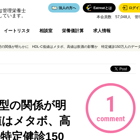
法人の方へ
Eatreatとは
ログイ
は管理栄養士
しています。
本会員数 57,048人 管
イートリスタ
相談室
栄養価計算
求人情報
字型の関係が明らかに HDL-C低値はメタボ、高値は飲酒の影響か 特定健診150万人のデー
1
字型の関係が明
値はメタボ、高
comment
特定健診150