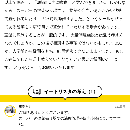
以上で保管」、「2時間以内に喫食」と学んできました。 しかしな
がら、スーパーの惣菜売り場では、惣菜や弁当があたたかい状態
で置かれていたり、「16時以降作りました」というシールが貼っ
てある惣菜も閉店時間まで置かれていたりする場合があります。
室温に陳列することが一般的です。 大量調理施設とは違う考え方
なのでしょうか。この場で相談する事項ではないかもしれません
が、入学前から疑問をもち、結局解決できないままでした。 もし
ご存知でしたら是非教えていただきたいと思いご質問いたしま
す。 どうぞよろしくお願いいたします
イートリスタの考え（
1
）
高安 ちえ
511日前
ご質問ありがとうございます。
>
スーパーの惣菜売り場での温度管理や販売期限についてです
ね。