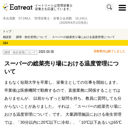
イートリートは管理栄養士
t
栄養士を応援しています。
o
g
g
本会員数 57,048人 管理栄養士・栄養士会員数 16,144人
l
e
(2026年8月1日現在)
n
a
v
トップ
i
相談室
調理・衛生管理について
スーパーの総菜売り場における温度管理について
g
a
Q&A
t
i
o
2025.03.05
回答受付は終了しました
調理・衛生管理について
n
スーパーの総菜売り場における温度管理につ
いて
まもなく短期大学を卒業し、栄養士としての仕事を開始します。
卒業後は医療機関で勤務するので、直接業務に関係することでは
ありませんが、 以前からずっと疑問を持ち、教員に質問しても分
からないことがありました。 それは、「スーパーの総菜売り場に
おける温度管理について」です。 大量調理施設における衛生管理
では、「30分以内に20℃以下に冷却」、「10℃以下あるいは65℃