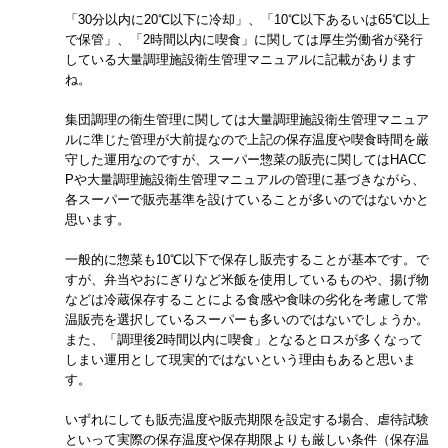
「30分以内に20℃以下に冷却」、「10℃以下あるいは65℃以上
で保管」、「2時間以内に喫食」に関しては厚生労働省が発行
している大量調理施設衛生管理マニュアルに記載があります
ね。
集団調理の衛生管理に関しては大量調理施設衛生管理マニュア
ルに準じた管理が大前提なので上記の保存温度や喫食時間を厳
守した運用なのですが、スーパー惣菜の販売に関してはHACC
Pや大量調理施設衛生管理マニュアルの管理に基づきながら、
各スーパーで販売基準を設けていることが多いのではないかと
思います。
一般的に惣菜も10℃以下で保存し販売することが基本です。で
すが、弁当やおにぎりなど米飯を使用しているものや、揚げ物
などは冷蔵保存することによる食感や食味の劣化を考慮して常
温販売を選択しているスーパーも多いのではないでしょうか。
また、「調理後2時間以内に喫食」となるとロスが多くなって
しまい運用として現実的ではないという理由もあると思いま
す。
いずれにしても販売温度や販売期限を設定する場合、虐待試験
といって実際の保存温度や保存期限よりも厳しい条件（保存温