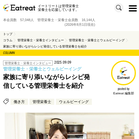
イートリートは管理栄養士
t
栄養士を応援しています。
o
g
g
本会員数 57,048人 管理栄養士・栄養士会員数 16,144人
l
e
(2026年8月1日現在)
n
a
v
トップ
i
コラム
管理栄養士・栄養士インタビュー
管理栄養士・栄養士とウェルビーイング
g
a
家族に寄り添いながらレシピ発信している管理栄養士を紹介
t
i
COLUMN
o
n
2025.09.09
管理栄養士・栄養士インタビュー
管理栄養士・栄養士とウェルビーイング
家族に寄り添いながらレシピ発
信している管理栄養士を紹介
posted by
Eatreat 編集部
働き方
管理栄養士
ウェルビーイング