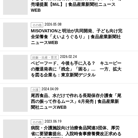
売場提案【MiL】 | 食品産業新聞社ニュース
WEB
2026.05.08
その他
MISOVATIONと明治が共同開発、子ども向け完
全栄養食「えいようぐるり」 | 食品産業新聞社
ニュースWEB
2026.02.24
妊娠・出産・育児
ベビーフード、今後も手に入る？ キユーピー
の撤退発表に「残念」「困る」… 一方、拡大
を図る企業も：東京新聞デジタル
2024.04.09
介護
尾西食品、水だけで作れる長期保存介護食「尾
西の振って作るムース」6月発売 | 食品産業新
聞社ニュースWEB
2023.06.19
その他
病院・介護施設向け治療食品関連3団体、厚労
省に要望書提出、入院時食事療養費改正求める