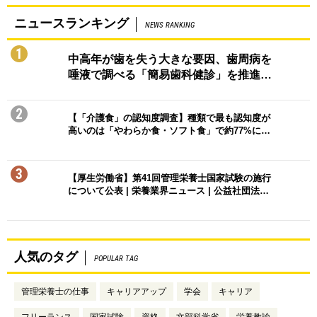
ニュースランキング
NEWS RANKING
1
中高年が歯を失う大きな要因、歯周病を
唾液で調べる「簡易歯科健診」を推進…
2
【「介護食」の認知度調査】種類で最も認知度が
高いのは「やわらか食・ソフト食」で約77%に…
3
【厚生労働省】第41回管理栄養士国家試験の施行
について公表 | 栄養業界ニュース | 公益社団法…
人気のタグ
POPULAR TAG
管理栄養士の仕事
キャリアアップ
学会
キャリア
フリーランス
国家試験
資格
文部科学省
栄養教諭