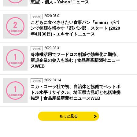
恵里) - 個人 - Yahoo!ニュース
2020.05.01
その他
こどもに食べさせたい食事パン『emini』がパ
2
ンで笑顔を増やす「顔パン部」スタート (2020
comment
年4月30日) - エキサイトニュース
2023.08.31
その他
冷凍機活用でフードロス削減や効率化に期待、
1
新規企業の参入も進む | 食品産業新聞社ニュー
comment
スWEB
2022.04.14
その他
コカ・コーラ社で初、自治体と協働でペットボ
1
トル水平リサイクル、埼玉県吉見町と包括連携
comment
協定｜食品産業新聞社ニュースWEB
もっと見る