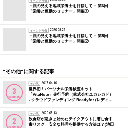
イベント報告
～顔の見える地域栄養士を目指して～ 第6回
「栄養と運動のセミナー」開催①
2020.03.27
イベント報告
～顔の見える地域栄養士を目指して～ 第5回
「栄養と運動のセミナー」開催②
"その他"に関する記事
2017.04.10
その他
世界初！パーソナル栄養検査キット
3
「VitaNote」先行予約（株式会社ユカシカド）
comment
- クラウドファンディング Readyfor (レディ…
2020.05.13
その他
飲食店が急きょ始めたテイクアウトに潜む食中
2
毒リスク 安全な料理を提供する方法は？(池田
comment