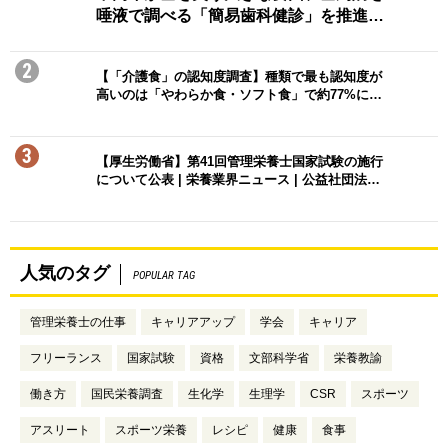
唾液で調べる「簡易歯科健診」を推進…
2
【「介護食」の認知度調査】種類で最も認知度が
高いのは「やわらか食・ソフト食」で約77%に…
3
【厚生労働省】第41回管理栄養士国家試験の施行
について公表 | 栄養業界ニュース | 公益社団法…
人気のタグ
POPULAR TAG
管理栄養士の仕事
キャリアアップ
学会
キャリア
フリーランス
国家試験
資格
文部科学省
栄養教諭
働き方
国民栄養調査
生化学
生理学
CSR
スポーツ
アスリート
スポーツ栄養
レシピ
健康
食事