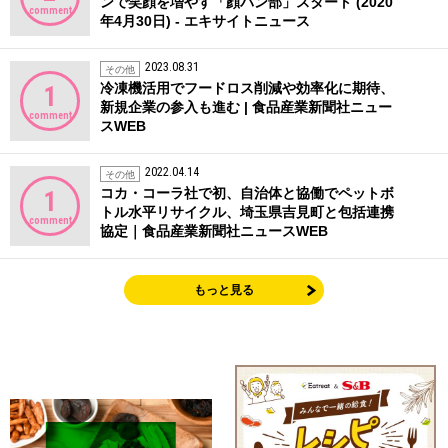
ンで笑顔を増やす「顔パン部」スタート (2020
comment
年4月30日) - エキサイトニュース
2023.08.31
その他
冷凍機活用でフードロス削減や効率化に期待、
1
新規企業の参入も進む | 食品産業新聞社ニュー
comment
スWEB
2022.04.14
その他
コカ・コーラ社で初、自治体と協働でペットボ
1
トル水平リサイクル、埼玉県吉見町と包括連携
comment
協定｜食品産業新聞社ニュースWEB
もっと見る