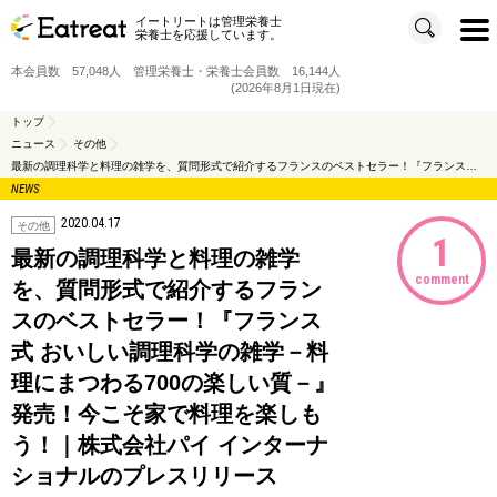
イートリートは管理栄養士
t
栄養士を応援しています。
o
g
g
本会員数 57,048人 管理栄養士・栄養士会員数 16,144人
l
e
(2026年8月1日現在)
n
a
v
トップ
i
ニュース
その他
g
a
最新の調理科学と料理の雑学を、質問形式で紹介するフランスのベストセラー！『フランス式 おいしい調理科学の雑学－料理にまつわる700の楽しい質－』発売！今こそ家で料理を楽しもう！｜株式会社パイ インターナショナルのプレスリリース
t
i
NEWS
o
n
2020.04.17
その他
1
最新の調理科学と料理の雑学
comment
を、質問形式で紹介するフラン
スのベストセラー！『フランス
式 おいしい調理科学の雑学－料
理にまつわる700の楽しい質－』
発売！今こそ家で料理を楽しも
う！｜株式会社パイ インターナ
ショナルのプレスリリース