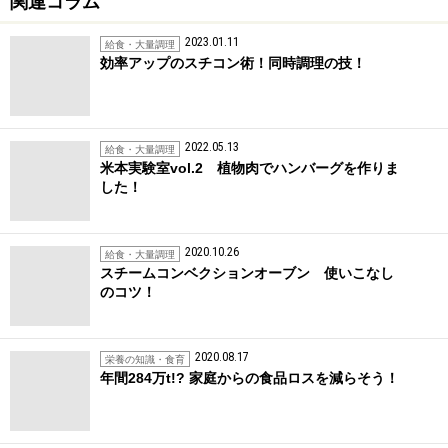
関連コラム
2023.01.11
給食・大量調理
効率アップのスチコン術！同時調理の技！
2022.05.13
給食・大量調理
米本実験室vol.2 植物肉でハンバーグを作りま
した！
2020.10.26
給食・大量調理
スチームコンベクションオーブン 使いこなし
のコツ！
2020.08.17
栄養の知識・食育
年間284万t!? 家庭からの食品ロスを減らそう！