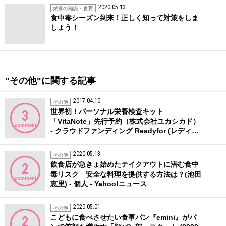
2020.05.13
栄養の知識・食育
食中毒シーズン到来！正しく知って対策をしま
しょう！
"その他"に関する記事
2017.04.10
その他
世界初！パーソナル栄養検査キット
3
「VitaNote」先行予約（株式会社ユカシカド）
comment
- クラウドファンディング Readyfor (レディ…
2020.05.13
その他
飲食店が急きょ始めたテイクアウトに潜む食中
2
毒リスク 安全な料理を提供する方法は？(池田
comment
恵里) - 個人 - Yahoo!ニュース
2020.05.01
その他
こどもに食べさせたい食事パン『emini』がパ
2