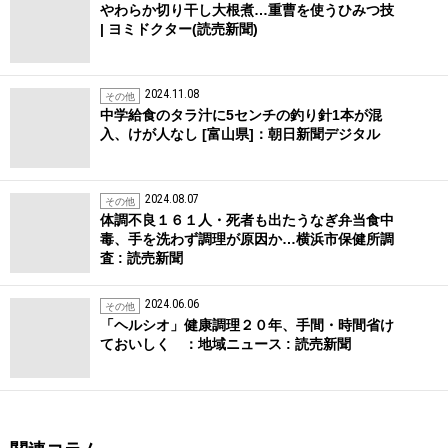
やわらか切り干し大根煮…重曹を使うひみつ技
| ヨミドクター(読売新聞)
2024.11.08
その他
中学給食のタラ汁に5センチの釣り針1本が混
入、けが人なし [富山県]：朝日新聞デジタル
2024.08.07
その他
体調不良１６１人・死者も出たうなぎ弁当食中
毒、手を洗わず調理が原因か…横浜市保健所調
査 : 読売新聞
2024.06.06
その他
「ヘルシオ」健康調理２０年、手間・時間省け
ておいしく ：地域ニュース : 読売新聞