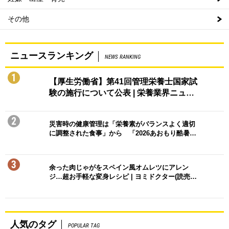
その他
ニュースランキング
NEWS RANKING
1
【厚生労働省】第41回管理栄養士国家試
験の施行について公表 | 栄養業界ニュ…
2
災害時の健康管理は「栄養素がバランスよく適切
に調整された食事」から 「2026あおもり酷暑…
3
余った肉じゃがをスペイン風オムレツにアレン
ジ…超お手軽な変身レシピ | ヨミドクター(読売…
人気のタグ
POPULAR TAG