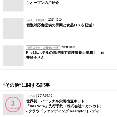
キオーブンのご紹介
2021.12.24
給食・大量調理
個別対応食提供の手間と食品ロスを軽減！
2020.10.05
管理栄養士・栄養士の仕事
File16:ホテルの調理部で管理栄養士業務！ 石
井玲子さん
"その他"に関する記事
2017.04.10
その他
世界初！パーソナル栄養検査キット
3
「VitaNote」先行予約（株式会社ユカシカド）
comment
- クラウドファンディング Readyfor (レディ…