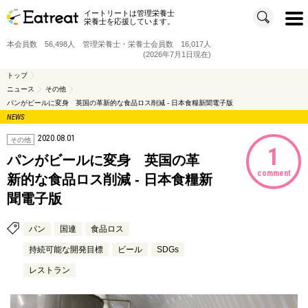
イートリートは管理栄養士
t
栄養士を応援しています。
o
g
g
本会員数 56,498人 管理栄養士・栄養士会員数 16,017人
l
e
(2026年7月1日現在)
n
a
v
トップ
i
ニュース
その他
g
a
パンがビールに変身 英国の革新的な食品ロス削減 - 日本食糧新聞電子版
t
i
NEWS
o
n
2020.08.01
その他
1
パンがビールに変身 英国の革
comment
新的な食品ロス削減 - 日本食糧新
聞電子版
パン
国連
食品ロス
持続可能な開発目標
ビール
SDGs
レストラン