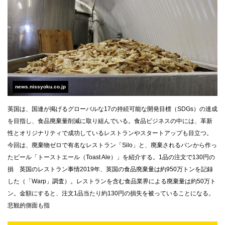
news.nissyoku.co.jp
英国は、国連が掲げるグローバルな17の持続可能な開発目標（SDGs）の達成
を目指し、食品廃棄量削減に取り組んでいる。食品ビジネスの中には、革新
性とオリジナリティで成功しているレストランやスタートアップも目立つ。
今回は、廃棄物ゼロで有名なレストラン「Silo」と、廃棄されるパンから作っ
たビール「トーストエール（Toast Ale）」を紹介する。1品の注文で130円の
損 英国のレストラン事情2019年、英国の食品廃棄量は約950万トンを記録
した（「Warp」調査）。レストランを含む食品業界による廃棄量は約50万ト
ン。金額にすると、注文1品当たり約130円の損失を被っていることになる。
悲観的側面も指