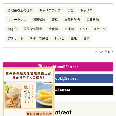
管理栄養士の仕事
キャリアアップ
学会
キャリア
フリーランス
国家試験
資格
文部科学省
栄養教諭
働き方
国民栄養調査
生化学
生理学
CSR
スポーツ
アスリート
スポーツ栄養
レシピ
健康
食事
もっと見る
Instagram@Eatreat
Facebook@Eatreat
X@Eatreat