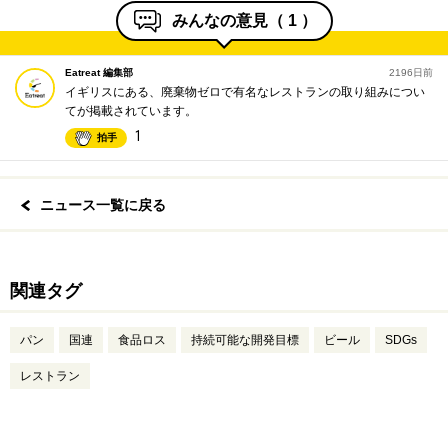
みんなの意見（
1
）
Eatreat 編集部
2196日前
イギリスにある、廃棄物ゼロで有名なレストランの取り組みについ
てが掲載されています。
1
拍手
ニュース一覧に戻る
関連タグ
パン
国連
食品ロス
持続可能な開発目標
ビール
SDGs
レストラン