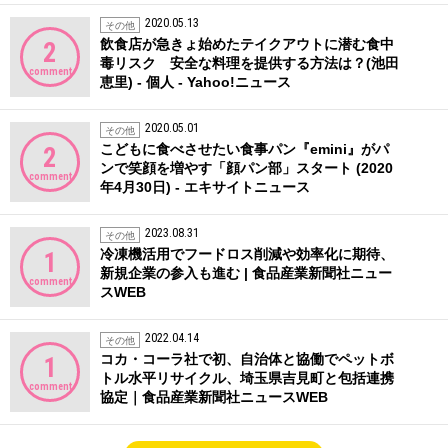
2020.05.13
その他
飲食店が急きょ始めたテイクアウトに潜む食中
2
毒リスク 安全な料理を提供する方法は？(池田
comment
恵里) - 個人 - Yahoo!ニュース
2020.05.01
その他
こどもに食べさせたい食事パン『emini』がパ
2
ンで笑顔を増やす「顔パン部」スタート (2020
comment
年4月30日) - エキサイトニュース
2023.08.31
その他
冷凍機活用でフードロス削減や効率化に期待、
1
新規企業の参入も進む | 食品産業新聞社ニュー
comment
スWEB
2022.04.14
その他
コカ・コーラ社で初、自治体と協働でペットボ
1
トル水平リサイクル、埼玉県吉見町と包括連携
comment
協定｜食品産業新聞社ニュースWEB