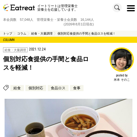
イートリートは管理栄養士
t
栄養士を応援しています。
o
g
g
本会員数 57,048人 管理栄養士・栄養士会員数 16,144人
l
e
(2026年8月1日現在)
n
a
v
トップ
コラム
給食・大量調理
個別対応食提供の手間と食品ロスを軽減！
i
COLUMN
g
a
t
2021.12.24
i
給食・大量調理
o
n
個別対応食提供の手間と食品ロ
スを軽減！
posted by
米本 そのこ
給食
個別対応
食品ロス
食事