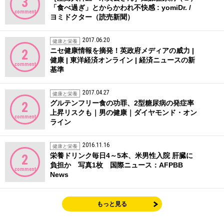
3
「食べ過ぎ」とからかわれ不快感 : yomiDr. /
comment
ヨミドクター（読売新聞）
2017.06.20
健康と栄養
ニセ健康情報を摘発！英政府メディアの威力 |
2
健康 | 東洋経済オンライン | 経済ニュースの新
comment
基準
2017.04.27
健康と栄養
グルテンフリー食の功罪、2型糖尿病の発症率
2
上昇リスクも｜男の健康｜ダイヤモンド・オン
comment
ライン
2016.11.16
健康と栄養
栄養ドリンク毎日4～5本、米男性入院 肝臓に
2
負担か 写真1枚 国際ニュース：AFPBB
comment
News
もっと見る