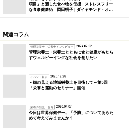
項目」と適した食べ物を伝授 | ストレスフリー
な食事健康術 岡田明子 | ダイヤモンド・オ…
関連コラム
2024.02.02
管理栄養士・栄養士インタビュー
管理栄養士・栄養士とともに食と健康がもたら
すウェルビーイングな社会を創りたい
2020.12.28
イベント報告
～顔の見える地域栄養士を目指して～第5回
「栄養と運動のセミナー」開催
2020.04.07
栄養の知識・食育
今日は世界保健デー。「予防」についてあらた
めて考えてみませんか？