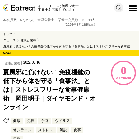
イートリートは管理栄養士
t
栄養士を応援しています。
o
g
g
本会員数 57,048人 管理栄養士・栄養士会員数 16,144人
l
e
(2026年8月1日現在)
n
a
v
トップ
i
ニュース
健康と栄養
g
a
夏風邪に負けない！免疫機能の低下から体を守る「食事法」とは | ストレスフリーな食事健康術 岡田明子 | ダイヤモンド・オンライン
t
i
NEWS
o
n
2022.08.16
健康と栄養
0
夏風邪に負けない！免疫機能の
comment
低下から体を守る「食事法」と
は | ストレスフリーな食事健康
術 岡田明子 | ダイヤモンド・オ
ンライン
健康
免疫
予防
ウイルス
オンライン
ストレス
解説
食事