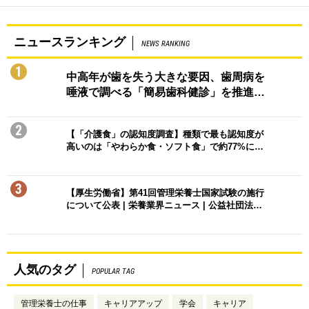
ニュースランキング
NEWS RANKING
1
中高年が歯を失う大きな要因、歯周病を
唾液で調べる「簡易歯科健診」を推進…
2
【「介護食」の認知度調査】種類で最も認知度が
高いのは「やわらか食・ソフト食」で約77%に…
3
【厚生労働省】第41回管理栄養士国家試験の施行
について公表 | 栄養業界ニュース | 公益社団法…
人気のタグ
POPULAR TAG
管理栄養士の仕事
キャリアアップ
学会
キャリア