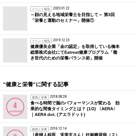
2020.01.22
イベント報告
～顔の見える地域栄養士を目指して～ 第3回
「栄養と運動のセミナー」開催①
2019.12.23
イベント報告
健康優良企業「金の認定」を取得している橋本
総業株式会社にてEatreat健康プログラム「働
き世代のための栄養バランス術」開催
"健康と栄養"に関する記事
2018.08.28
健康と栄養
食べる時間で脳のパフォーマンスが変わる 効
4
果的な間食タイミングとは？ (1/2) 〈AERA〉
comment
｜AERA dot. (アエラドット)
2016.12.14
健康と栄養
［産婦人科医 宋美玄さん］妊娠糖尿病（２）