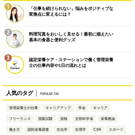
1
「仕事を続けられない」悩みをポジティブな
変換点に変えるには？
2
料理写真をおいしく見せる！最初に揃えたい
基本の食器と便利グッズ
3
認定栄養ケア・ステーションで働く管理栄養
士の仕事内容や1日の流れとは
人気のタグ
POPULAR TAG
管理栄養士の仕事
キャリアアップ
学会
キャリア
フリーランス
国家試験
資格
文部科学省
栄養教諭
働き方
国民栄養調査
生化学
生理学
CSR
スポーツ