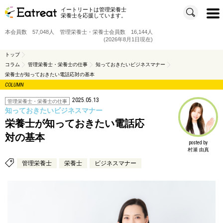
イートリートは管理栄養士
t
栄養士を応援しています。
o
g
g
本会員数 57,048人 管理栄養士・栄養士会員数 16,144人
l
e
(2026年8月1日現在)
n
a
v
トップ
i
コラム
管理栄養士・栄養士の仕事
知っておきたいビジネスマナー
g
a
栄養士が知っておきたい電話応対の基本
t
i
COLUMN
o
n
2025.05.13
管理栄養士・栄養士の仕事
知っておきたいビジネスマナー
栄養士が知っておきたい電話応
対の基本
posted by
村瀬 由真
管理栄養士
栄養士
ビジネスマナー