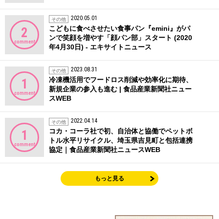
2020.05.01
その他
こどもに食べさせたい食事パン『emini』がパ
2
ンで笑顔を増やす「顔パン部」スタート (2020
comment
年4月30日) - エキサイトニュース
2023.08.31
その他
冷凍機活用でフードロス削減や効率化に期待、
1
新規企業の参入も進む | 食品産業新聞社ニュー
comment
スWEB
2022.04.14
その他
コカ・コーラ社で初、自治体と協働でペットボ
1
トル水平リサイクル、埼玉県吉見町と包括連携
comment
協定｜食品産業新聞社ニュースWEB
もっと見る