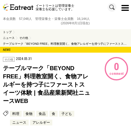
イートリートは管理栄養士
t
栄養士を応援しています。
o
g
g
本会員数 57,048人 管理栄養士・栄養士会員数 16,144人
l
e
(2026年8月1日現在)
n
a
v
トップ
i
ニュース
その他
g
a
テーブルマーク「BEYOND FREE」料理教室開く、食物アレルギーを持つ子にファーストスイーツ体験 | 食品産業新聞社ニュースWEB
t
i
NEWS
o
n
2024.05.31
その他
0
テーブルマーク「BEYOND
comment
FREE」料理教室開く、食物アレ
ルギーを持つ子にファーストス
イーツ体験 | 食品産業新聞社ニュ
ースWEB
料理
食物
食品
食
子ども
ニュース
アレルギー