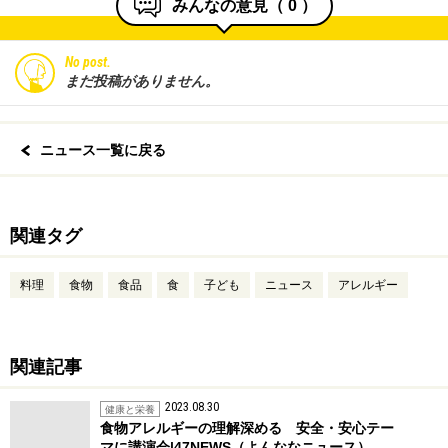
みんなの意見（
0
）
No post.
まだ投稿がありません。
ニュース一覧に戻る
関連タグ
料理
食物
食品
食
子ども
ニュース
アレルギー
関連記事
2023.08.30
健康と栄養
食物アレルギーの理解深める 安全・安心テー
マに講演会|47NEWS（よんななニュース）