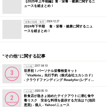
【2025年上半期編】食・栄養・健康に関するニ
ュースを総まとめ！
2024.12.27
栄養の知識・食育
2024年下半期 食・栄養・健康に関するニュ
ースを総まとめ！
"その他"に関する記事
2017.04.10
その他
世界初！パーソナル栄養検査キット
3
「VitaNote」先行予約（株式会社ユカシカド）
comment
- クラウドファンディング Readyfor (レディ…
2020.05.13
その他
飲食店が急きょ始めたテイクアウトに潜む食中
2
毒リスク 安全な料理を提供する方法は？(池田
comment
恵里) - 個人 - Yahoo!ニュース