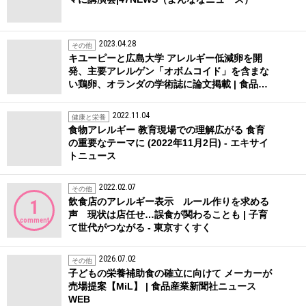
2023.04.28
その他
キユーピーと広島大学 アレルギー低減卵を開
発、主要アレルゲン「オボムコイド」を含まな
い鶏卵、オランダの学術誌に論文掲載 | 食品…
2022.11.04
健康と栄養
食物アレルギー 教育現場での理解広がる 食育
の重要なテーマに (2022年11月2日) - エキサイ
トニュース
2022.02.07
その他
飲食店のアレルギー表示 ルール作りを求める
1
声 現状は店任せ…誤食が関わることも | 子育
comment
て世代がつながる - 東京すくすく
2026.07.02
その他
子どもの栄養補助食の確立に向けて メーカーが
売場提案【MiL】 | 食品産業新聞社ニュース
WEB