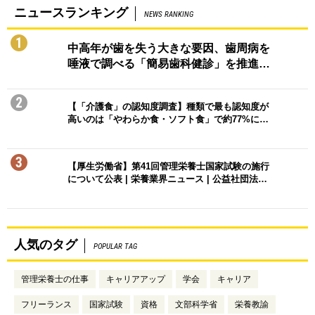
ニュースランキング
NEWS RANKING
1
中高年が歯を失う大きな要因、歯周病を
唾液で調べる「簡易歯科健診」を推進…
2
【「介護食」の認知度調査】種類で最も認知度が
高いのは「やわらか食・ソフト食」で約77%に…
3
【厚生労働省】第41回管理栄養士国家試験の施行
について公表 | 栄養業界ニュース | 公益社団法…
人気のタグ
POPULAR TAG
管理栄養士の仕事
キャリアアップ
学会
キャリア
フリーランス
国家試験
資格
文部科学省
栄養教諭