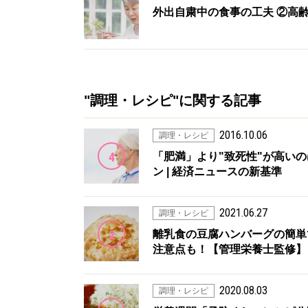
外出自粛中の食事の工夫 ②高
"調理・レシピ"に関する記事
2016.10.06
調理・レシピ
4
「肥満」より"致死性"が高いのは「孤
ン | 経済ニュースの新基準
2021.06.27
調理・レシピ
2
離乳食の豆腐ハンバーグの簡単
注意点も！【管理栄養士監修】 
2020.08.03
調理・レシピ