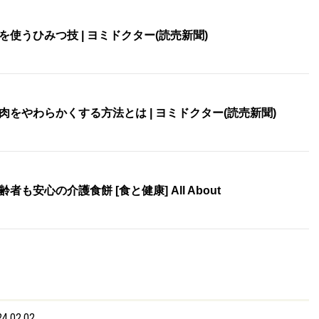
使うひみつ技 | ヨミドクター(読売新聞)
をやわらかくする方法とは | ヨミドクター(読売新聞)
安心の介護食餅 [食と健康] All About
4.02.02