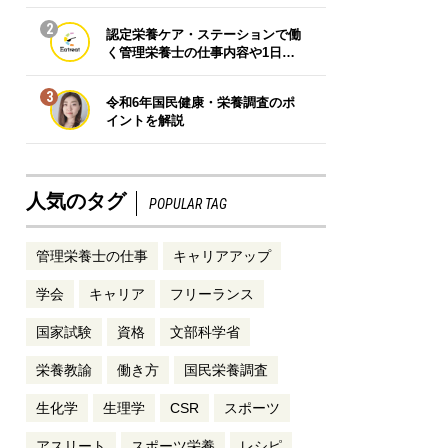
2
認定栄養ケア・ステーションで働
く管理栄養士の仕事内容や1日…
3
令和6年国民健康・栄養調査のポ
イントを解説
人気のタグ
POPULAR TAG
管理栄養士の仕事
キャリアアップ
学会
キャリア
フリーランス
国家試験
資格
文部科学省
栄養教諭
働き方
国民栄養調査
生化学
生理学
CSR
スポーツ
アスリート
スポーツ栄養
レシピ