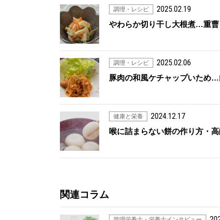
2025.02.19
調理・レシピ
やわらか切り干し大根煮…重曹を
2025.02.06
調理・レシピ
豚肉の和風ケチャップいため…肉
2024.12.17
健康と栄養
喉に詰まらない餅の作り方・高齢者も
関連コラム
202
管理栄養士・栄養士インタビュー