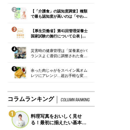
2
【「介護食」の認知度調査】種類
で最も認知度が高いのは「やわ…
3
【厚生労働省】第41回管理栄養士
国家試験の施行について公表 |…
4
災害時の健康管理は「栄養素がバ
ランスよく適切に調整された食…
5
余った肉じゃがをスペイン風オム
レツにアレンジ…超お手軽な変…
コラムランキング
COLUMN RANKING
1
料理写真をおいしく見せ
る！最初に揃えたい基本…