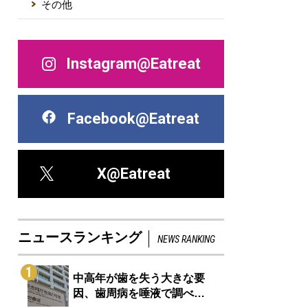
その他
Instagram@Eatreat
Facebook@Eatreat
X@Eatreat
ニュースランキング
NEWS RANKING
1
中高年が歯を失う大きな要
因、歯周病を唾液で調べ…