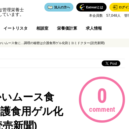
法人の方へ
Eatreatとは
ログイ
は管理栄養士
しています。
本会員数 57,048人 管
イートリスタ
相談室
栄養価計算
求人情報
いムース食に…調理の秘密は介護食用ゲル化剤 | ヨミドクター(読売新聞)
0
かいムース食
介護食用ゲル化
comment
読売新聞)