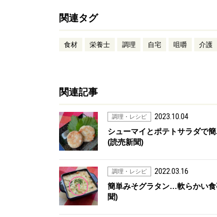
関連タグ
食材
栄養士
調理
自宅
咀嚼
介護
関連記事
2023.10.04
調理・レシピ
シューマイとポテトサラダで簡
(読売新聞)
2022.03.16
調理・レシピ
1
簡単みそグラタン…軟らかい食事
聞)