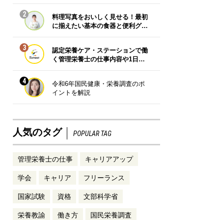
2
料理写真をおいしく見せる！最初
に揃えたい基本の食器と便利グ…
3
認定栄養ケア・ステーションで働
く管理栄養士の仕事内容や1日…
4
令和6年国民健康・栄養調査のポ
イントを解説
人気のタグ
POPULAR TAG
管理栄養士の仕事
キャリアアップ
学会
キャリア
フリーランス
国家試験
資格
文部科学省
栄養教諭
働き方
国民栄養調査