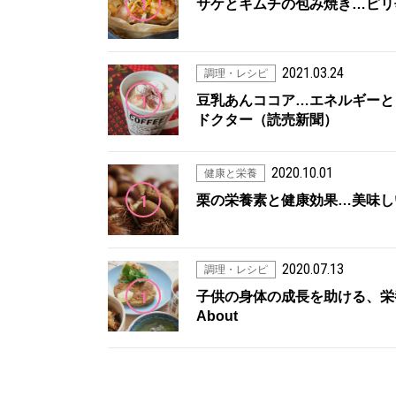
1
サケとキムチの包み焼き…ピリ辛風
2021.03.24
調理・レシピ
1
豆乳あんココア…エネルギーととも
ドクター（読売新聞）
2020.10.01
健康と栄養
1
栗の栄養素と健康効果…美味しい食
2020.07.13
調理・レシピ
1
子供の身体の成長を助ける、栄養
About