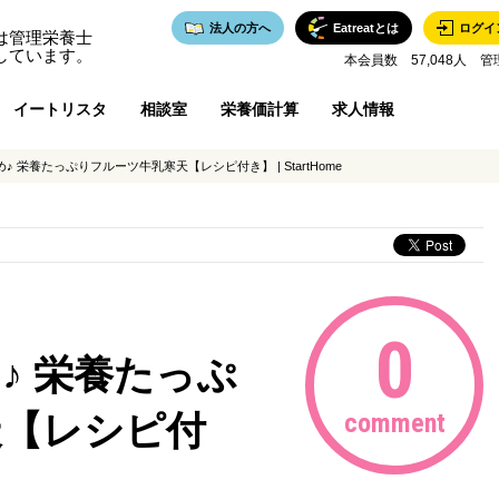
法人の方へ
Eatreatとは
ログイ
は管理栄養士
しています。
本会員数 57,048人 管
イートリスタ
相談室
栄養価計算
求人情報
 栄養たっぷりフルーツ牛乳寒天【レシピ付き】 | StartHome
0
♪ 栄養たっぷ
天【レシピ付
comment