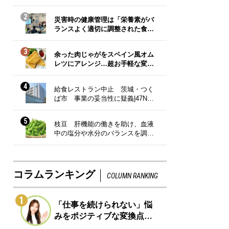
2
災害時の健康管理は「栄養素がバ
ランスよく適切に調整された食…
3
余った肉じゃがをスペイン風オム
レツにアレンジ…超お手軽な変…
4
給食レストラン中止 茨城・つく
ば市 事業の妥当性に疑義|47N…
5
枝豆 肝機能の働きを助け、血液
中の塩分や水分のバランスを調…
コラムランキング
COLUMN RANKING
1
「仕事を続けられない」悩
みをポジティブな変換点…