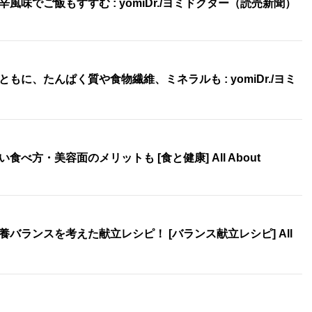
味でご飯もすすむ : yomiDr./ヨミドクター（読売新聞）
に、たんぱく質や食物繊維、ミネラルも : yomiDr./ヨミ
べ方・美容面のメリットも [食と健康] All About
バランスを考えた献立レシピ！ [バランス献立レシピ] All