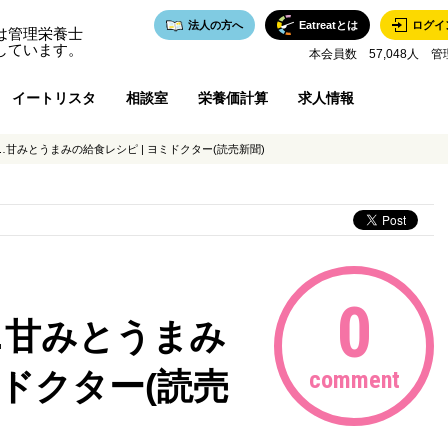
法人の方へ
Eatreatとは
ログイ
は管理栄養士
しています。
本会員数 57,048人 管
イートリスタ
相談室
栄養価計算
求人情報
甘みとうまみの給食レシピ | ヨミドクター(読売新聞)
0
…甘みとうまみ
ミドクター(読売
comment