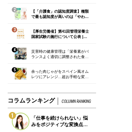
2
【「介護食」の認知度調査】種類
で最も認知度が高いのは「やわ…
3
【厚生労働省】第41回管理栄養士
国家試験の施行について公表 |…
4
災害時の健康管理は「栄養素がバ
ランスよく適切に調整された食…
5
余った肉じゃがをスペイン風オム
レツにアレンジ…超お手軽な変…
コラムランキング
COLUMN RANKING
1
「仕事を続けられない」悩
みをポジティブな変換点…