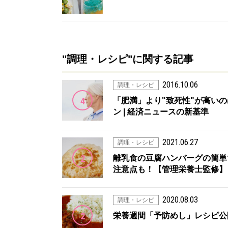
"調理・レシピ"に関する記事
2016.10.06
調理・レシピ
4
「肥満」より"致死性"が高いのは「孤
ン | 経済ニュースの新基準
2021.06.27
調理・レシピ
2
離乳食の豆腐ハンバーグの簡単
注意点も！【管理栄養士監修】 
2020.08.03
調理・レシピ
2
栄養週間「予防めし」レシピ公