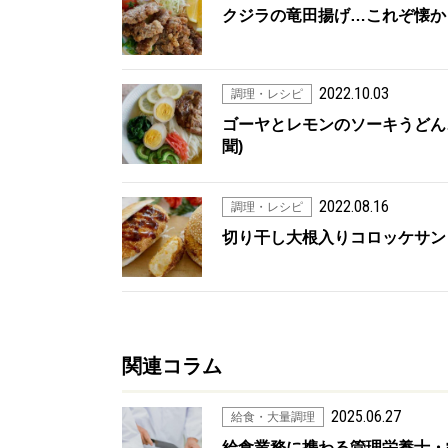
クジラの竜田揚げ…これぞ懐かし
2022.10.03
調理・レシピ
ゴーヤとレモンのソーキうどん…
聞)
2022.08.16
調理・レシピ
切り干し大根入りコロッケサンド
関連コラム
2025.06.27
給食・大量調理
給食業務に携わる管理栄養士・