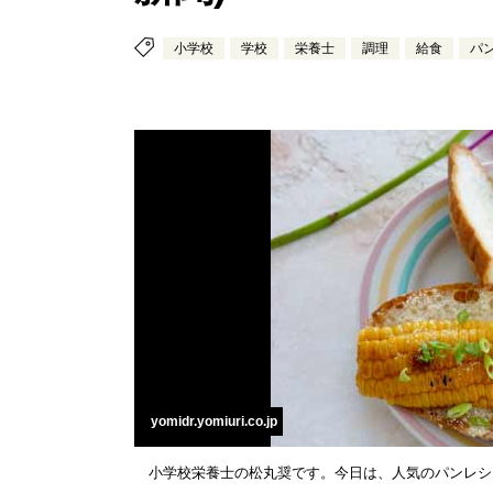
小学校
学校
栄養士
調理
給食
パ
yomidr.yomiuri.co.jp
小学校栄養士の松丸奨です。今日は、人気のパンレシ