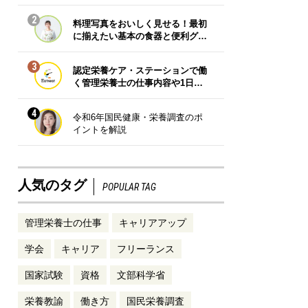
2
料理写真をおいしく見せる！最初
に揃えたい基本の食器と便利グ…
3
認定栄養ケア・ステーションで働
く管理栄養士の仕事内容や1日…
4
令和6年国民健康・栄養調査のポ
イントを解説
人気のタグ
POPULAR TAG
管理栄養士の仕事
キャリアアップ
学会
キャリア
フリーランス
国家試験
資格
文部科学省
栄養教諭
働き方
国民栄養調査