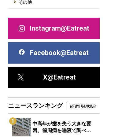
その他
Instagram@Eatreat
Facebook@Eatreat
X@Eatreat
ニュースランキング
NEWS RANKING
1
中高年が歯を失う大きな要
因、歯周病を唾液で調べ…