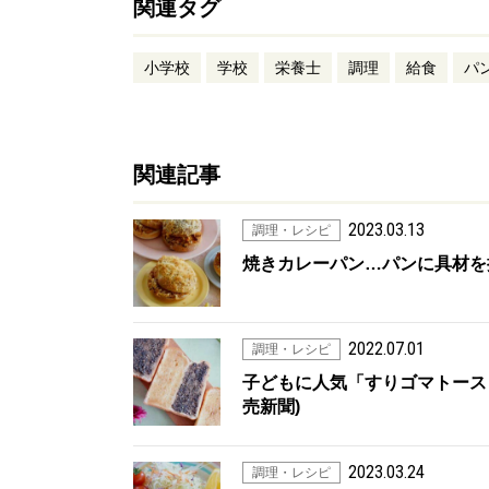
関連タグ
小学校
学校
栄養士
調理
給食
パ
関連記事
2023.03.13
調理・レシピ
焼きカレーパン…パンに具材を挟
2022.07.01
調理・レシピ
子どもに人気「すりゴマトースト
売新聞)
2023.03.24
調理・レシピ