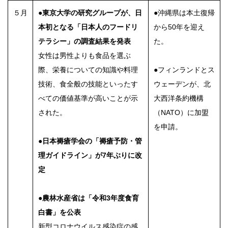
５月
●東京大学の研究グループが、日
●沖縄県は本土復帰
本初となる「日本人のフードリ
から50年を迎え
テラシー」の調査結果を発表
た。
女性は男性よりも食品を選ぶ
際、栄養についての知識や料理
●フィンランドとス
技術、食全般の技能といったす
ウェーデンが、北
べての価値基準が高いことが示
大西洋条約機構
された。
（NATO）に加盟
を申請。
●日本褥瘡学会の「褥瘡予防・管
理ガイドライン」が7年ぶりに改
定
●農林水産省は「令和3年度食育
白書」を公表
新型コロナウイルス感染症の感