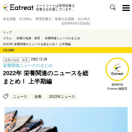
イートリートは管理栄養士
t
栄養士を応援しています。
o
g
g
本会員数 57,048人 管理栄養士・栄養士会員数 16,144人
l
e
(2026年8月1日現在)
n
a
v
トップ
i
コラム
栄養の知識・食育
栄養関連ニュースのまとめ
g
a
2022年 栄養関連のニュースを総まとめ！ 上半期編
t
i
COLUMN
o
n
2022.12.28
栄養の知識・食育
栄養関連ニュースのまとめ
2022年 栄養関連のニュースを総
まとめ！ 上半期編
posted by
Eatreat 編集部
ニュース
栄養
2022年ニュース