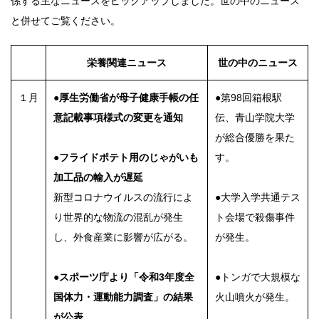
係する主なニュースをピックアップしました。世の中のニュース
と併せてご覧ください。
栄養関連ニュース
世の中のニュース
１月
●厚生労働省が母子健康手帳の任
●第98回箱根駅
意記載事項様式の変更を通知
伝、青山学院大学
が総合優勝を果た
●フライドポテト用のじゃがいも
す。
加工品の輸入が遅延
新型コロナウイルスの流行によ
●大学入学共通テス
り世界的な物流の混乱が発生
ト会場で殺傷事件
し、外食産業に影響が広がる。
が発生。
●スポーツ庁より「令和3年度全
●トンガで大規模な
国体力・運動能力調査」の結果
火山噴火が発生。
が公表