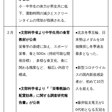
小・中学生の体力が男女共に低
下。運動時間の減少とスクリー
ンタイムの増加が指摘される。
２月
●文部科学省より中学生用の食育
●北京冬季五輪、日
教材が公表
本勢はメダルを18
栄養学の基礎に加え、スポーツ
個獲得し冬季過去
栄養、食とSDGs（持続可能な開
最多となった。
発目標）、多様な食文化、食に
関わる職業など、 幅広い内容で
●新型コロナウイル
構成。
スの国内新規感染
者が、初めて10万
●文部科学省より『「栄養教諭の
人を超える。
配置効果」に関する調査研究報
告書』が公表
●藤井聡太竜王が1
0代初となる五冠を