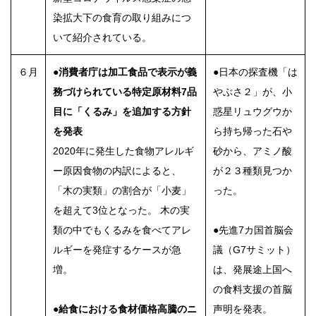
染拡大下の食育の取り組みにつ
いて紹介されている。
６月
●消費者庁は加工食品で表示が義
●日本の探査機「は
務づけられている特定原材料7品
やぶさ２」が、小
目に「くるみ」を追加する方針
惑星リュウグウか
を発表
ら持ち帰った石や
2020年に発生した食物アレルギ
砂から、アミノ酸
ー原因食物の内訳によると、
が２３種類見つか
「木の実類」の割合が「小麦」
った。
を超えて3位となった。 木の実
類の中でもくるみを食べてアレ
●先進7カ国首脳会
ルギーを発症するケースが急
議（G7サミット）
増。
は、発展途上国へ
の食料支援の首脳
●給食における食材価格高騰のニ
声明を発表。