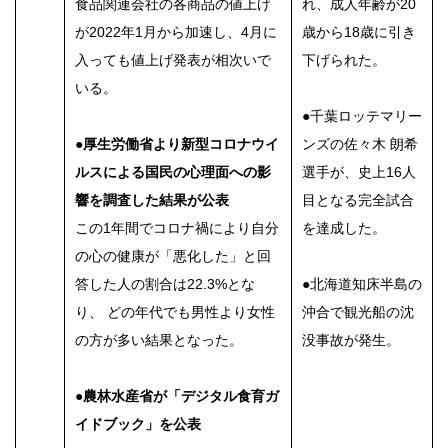
食品関連会社の各商品の値上げ
れ、成人年齢が20
が2022年1月から加速し、4月に
歳から18歳に引き
入っても値上げ発表が相次いで
下げられた。
いる。
●千葉ロッテマリー
●厚生労働省より新型コロナウイ
ンズの佐々木 朗希
ルスによる国民の心理面への影
選手が、史上16人
響を調査した結果が公表
目となる完全試合
この1年間でコロナ禍により自分
を達成した。
の心の健康が「悪化した」と回
答した人の割合は22.3%とな
●北海道知床半島の
り、 どの年代でも男性より女性
沖合で観光船の沈
の方が多い結果となった。
没事故が発生。
●農林水産省が「デジタル食育ガ
イドブック」を公表