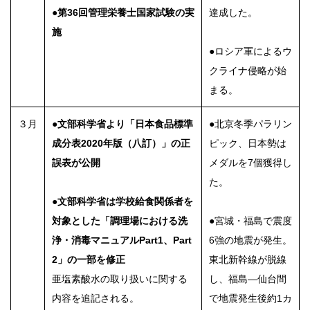
●第36回管理栄養士国家試験の実
達成した。
施
●ロシア軍によるウ
クライナ侵略が始
まる。
３月
●文部科学省より「日本食品標準
●北京冬季パラリン
成分表2020年版（八訂）」の正
ピック、日本勢は
誤表が公開
メダルを7個獲得し
た。
●文部科学省は学校給食関係者を
対象とした「調理場における洗
●宮城・福島で震度
浄・消毒マニュアルPart1、Part
6強の地震が発生。
2」の一部を修正
東北新幹線が脱線
亜塩素酸水の取り扱いに関する
し、福島―仙台間
内容を追記される。
で地震発生後約1カ