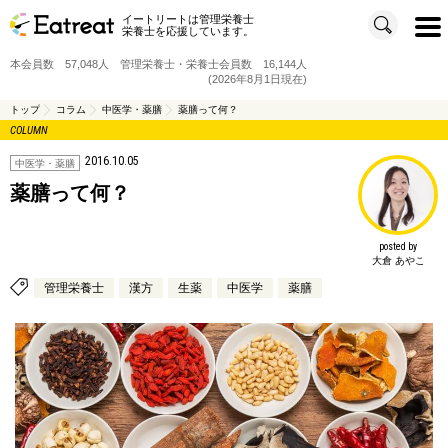
イートリートは管理栄養士
t
栄養士を応援しています。
o
g
g
本会員数 57,048人 管理栄養士・栄養士会員数 16,144人
l
e
(2026年8月1日現在)
n
a
v
トップ
コラム
中医学・薬膳
薬膳って何？
i
COLUMN
g
a
t
2016.10.05
i
中医学・薬膳
o
n
薬膳って何？
posted by
大倉 あやこ
管理栄養士
漢方
生薬
中医学
薬膳