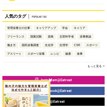
人気のタグ
POPULAR TAG
管理栄養士の仕事
キャリアアップ
学会
キャリア
フリーランス
国家試験
資格
文部科学省
栄養教諭
働き方
国民栄養調査
生化学
生理学
CSR
スポーツ
アスリート
スポーツ栄養
レシピ
健康
食事
もっと見る
Instagram@Eatreat
Facebook@Eatreat
X@Eatreat