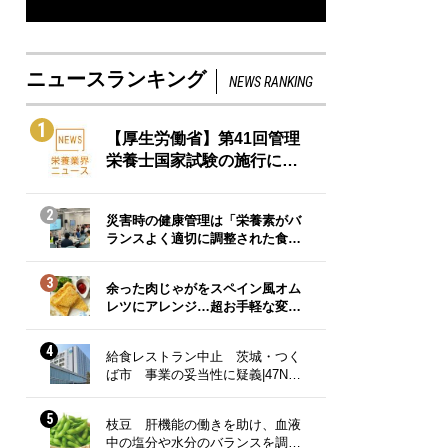
ニュースランキング
NEWS RANKING
1
【厚生労働省】第41回管理
栄養士国家試験の施行に…
2
災害時の健康管理は「栄養素がバ
ランスよく適切に調整された食…
3
余った肉じゃがをスペイン風オム
レツにアレンジ…超お手軽な変…
4
給食レストラン中止 茨城・つく
ば市 事業の妥当性に疑義|47N…
5
枝豆 肝機能の働きを助け、血液
中の塩分や水分のバランスを調…