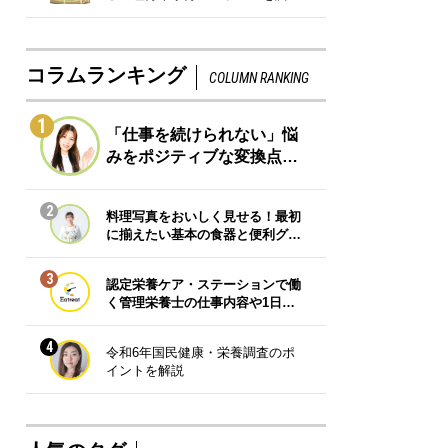
コラムランキング
COLUMN RANKING
1
「仕事を続けられない」悩
みをポジティブな変換点…
2
料理写真をおいしく見せる！最初
に揃えたい基本の食器と便利グ…
3
認定栄養ケア・ステーションで働
く管理栄養士の仕事内容や1日…
4
令和6年国民健康・栄養調査のポ
イントを解説