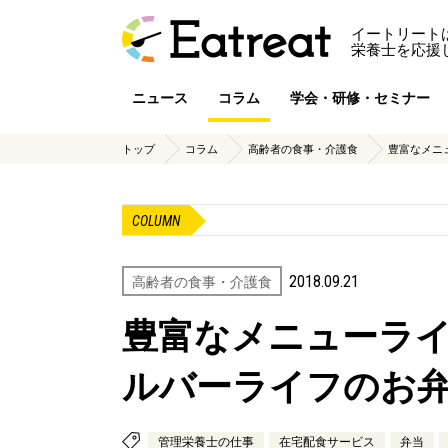
イートリート
栄養士を応援
ニュース
コラム
学会・研修・セミナー
トップ
コラム
高齢者の食事・介護食
豊富なメニ
COLUMN
2018.09.21
高齢者の食事・介護食
豊富なメニューラ
ルバーライフのお
管理栄養士の仕事
在宅配食サービス
弁当