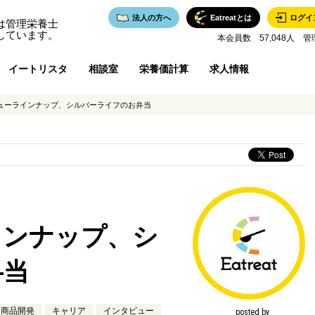
法人の方へ
Eatreatとは
ログイ
は管理栄養士
しています。
本会員数 57,048人 管
イートリスタ
相談室
栄養価計算
求人情報
ューラインナップ、シルバーライフのお弁当
インナップ、シ
弁当
商品開発
キャリア
インタビュー
posted by