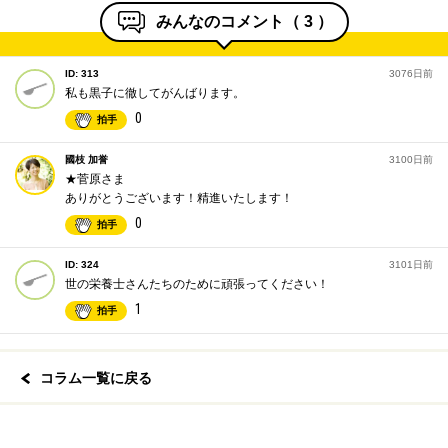
みんなのコメント（
3
）
ID: 313
3076日前
私も黒子に徹してがんばります。
0
拍手
國枝 加誉
3100日前
★菅原さま
ありがとうございます！精進いたします！
0
拍手
ID: 324
3101日前
世の栄養士さんたちのために頑張ってください！
1
拍手
コラム一覧に戻る