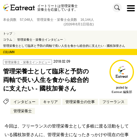
イートリートは管理栄養士
t
栄養士を応援しています。
o
g
g
本会員数 57,048人 管理栄養士・栄養士会員数 16,144人
l
e
(2026年8月1日現在)
n
a
v
トップ
i
コラム
管理栄養士・栄養士インタビュー
g
a
管理栄養士として臨床と予防の両軸で長い人生を食から総合的に支えたい - 國枝加誉さん
t
i
COLUMN
o
n
2018.02.09
管理栄養士・栄養士インタビュー
管理栄養士として臨床と予防の
両軸で長い人生を食から総合的
に支えたい - 國枝加誉さん
posted by
Eatreat 編集部
インタビュー
キャリア
管理栄養士の仕事
フリーランス
管理栄養士
今回は、フリーランスの管理栄養士として多岐に渡る活動をして
いる國枝加誉さんに、管理栄養士になったきっかけや現在の仕事