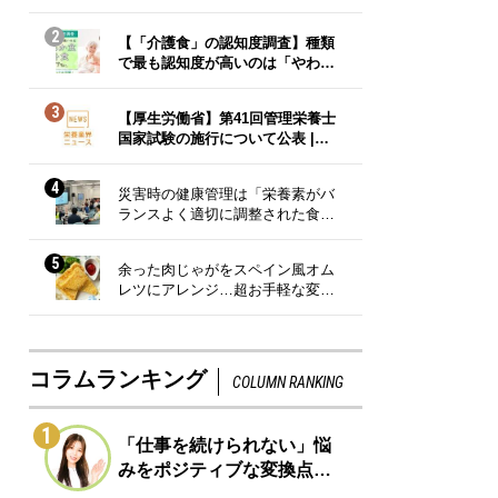
2
【「介護食」の認知度調査】種類
で最も認知度が高いのは「やわ…
3
【厚生労働省】第41回管理栄養士
国家試験の施行について公表 |…
4
災害時の健康管理は「栄養素がバ
ランスよく適切に調整された食…
5
余った肉じゃがをスペイン風オム
レツにアレンジ…超お手軽な変…
コラムランキング
COLUMN RANKING
1
「仕事を続けられない」悩
みをポジティブな変換点…