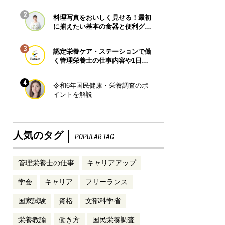
2
料理写真をおいしく見せる！最初
に揃えたい基本の食器と便利グ…
3
認定栄養ケア・ステーションで働
く管理栄養士の仕事内容や1日…
4
令和6年国民健康・栄養調査のポ
イントを解説
人気のタグ
POPULAR TAG
管理栄養士の仕事
キャリアアップ
学会
キャリア
フリーランス
国家試験
資格
文部科学省
栄養教諭
働き方
国民栄養調査