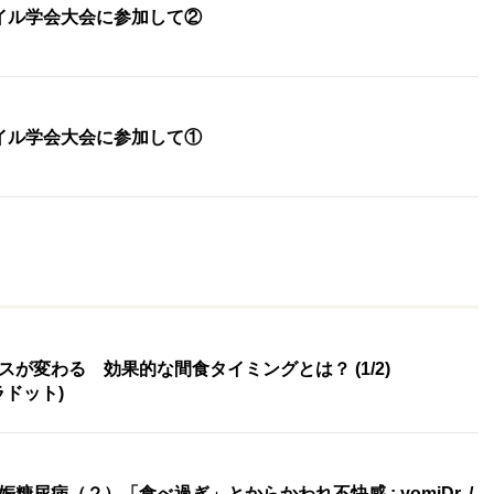
イル学会大会に参加して②
イル学会大会に参加して①
が変わる 効果的な間食タイミングとは？ (1/2)
エラドット)
尿病（２）「食べ過ぎ」とからかわれ不快感 : yomiDr. /