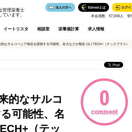
法人の方へ
Eatreatとは
ログイ
は管理栄養士
しています。
本会員数 57,048人 管
イートリスタ
相談室
栄養価計算
求人情報
的なサルコペニア発症を誘発する可能性、名大などが報告 (1) | TECH+（テックプラス）
0
来的なサルコ
する可能性、名
comment
 TECH+（テッ