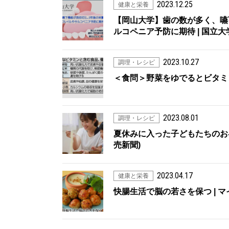
2023.12.25
健康と栄養
【岡山大学】歯の数が多く、嚥
ルコペニア予防に期待 | 国立
2023.10.27
調理・レシピ
＜食問＞野菜をゆでるとビタミンは
2023.08.01
調理・レシピ
夏休みに入った子どもたちのお昼
売新聞)
2023.04.17
健康と栄養
快腸生活で脳の若さを保つ | 