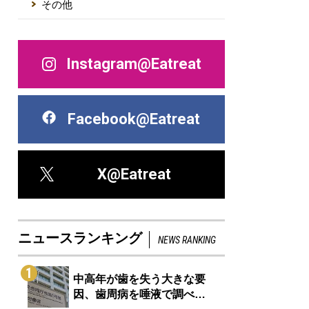
その他
Instagram@Eatreat
Facebook@Eatreat
X@Eatreat
ニュースランキング
NEWS RANKING
1
中高年が歯を失う大きな要
因、歯周病を唾液で調べ…