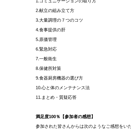
1.コミュニケーションの取り方
2.献立の組み立て方
3.大量調理の７つのコツ
4.食事提供の肝
5.原価管理
6.緊急対応
7.一般衛生
8.保健所対策
9.食器厨房機器の選び方
10.心と体のメンテナンス法
11.まとめ・質疑応答
満足度100％【参加者の感想】
参加された皆さんからは次のようなご感想をい