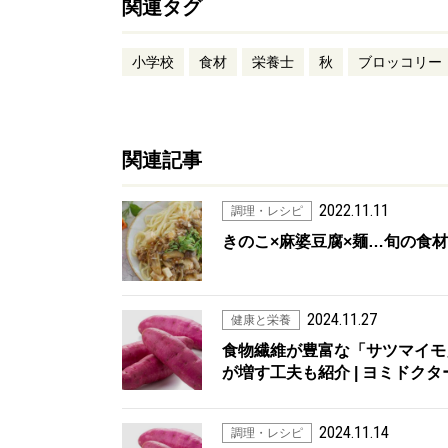
関連タグ
小学校
食材
栄養士
秋
ブロッコリー
関連記事
2022.11.11
調理・レシピ
きのこ×麻婆豆腐×麺…旬の食材
2024.11.27
健康と栄養
食物繊維が豊富な「サツマイモ
が増す工夫も紹介 | ヨミドクタ
2024.11.14
調理・レシピ