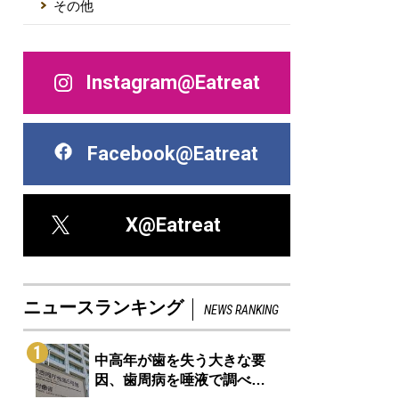
その他
Instagram@Eatreat
Facebook@Eatreat
X@Eatreat
ニュースランキング
NEWS RANKING
1
中高年が歯を失う大きな要
因、歯周病を唾液で調べ…