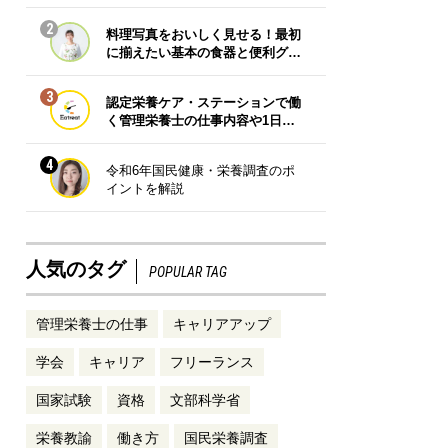
2
料理写真をおいしく見せる！最初
に揃えたい基本の食器と便利グ…
3
認定栄養ケア・ステーションで働
く管理栄養士の仕事内容や1日…
4
令和6年国民健康・栄養調査のポ
イントを解説
人気のタグ
POPULAR TAG
管理栄養士の仕事
キャリアアップ
学会
キャリア
フリーランス
国家試験
資格
文部科学省
栄養教諭
働き方
国民栄養調査