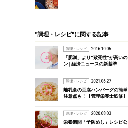
"調理・レシピ"に関する記事
2016.10.06
調理・レシピ
4
「肥満」より"致死性"が高いのは「孤
ン | 経済ニュースの新基準
2021.06.27
調理・レシピ
2
離乳食の豆腐ハンバーグの簡単
注意点も！【管理栄養士監修】 
2020.08.03
調理・レシピ
2
栄養週間「予防めし」レシピ公