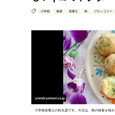
小学校
食材
栄養士
秋
ブロッコリー
yomidr.yomiuri.co.jp
小学校栄養士の松丸奨です。今日は、秋の味覚を味わ