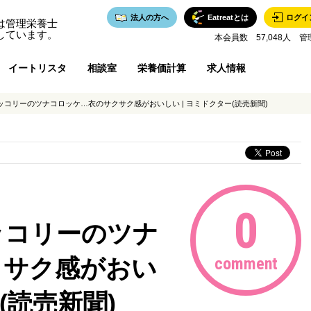
法人の方へ
Eatreatとは
ログイ
は管理栄養士
しています。
本会員数 57,048人 管
イートリスタ
相談室
栄養価計算
求人情報
コリーのツナコロッケ…衣のサクサク感がおいしい | ヨミドクター(読売新聞)
0
ッコリーのツナ
クサク感がおい
comment
(読売新聞)