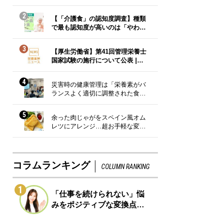
2
【「介護食」の認知度調査】種類
で最も認知度が高いのは「やわ…
3
【厚生労働省】第41回管理栄養士
国家試験の施行について公表 |…
4
災害時の健康管理は「栄養素がバ
ランスよく適切に調整された食…
5
余った肉じゃがをスペイン風オム
レツにアレンジ…超お手軽な変…
コラムランキング
COLUMN RANKING
1
「仕事を続けられない」悩
みをポジティブな変換点…