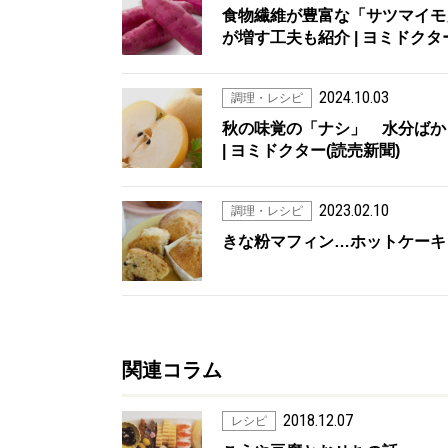
食物繊維が豊富な「サツマイモ
が増す工夫も紹介 | ヨミドクタ
2024.10.03
調理・レシピ
秋の味覚の「ナシ」 水分ばか
| ヨミドクター(読売新聞)
2023.02.10
調理・レシピ
きな粉マフィン…ホットケーキミ
関連コラム
2018.12.07
レシピ