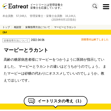
イートリートは管理栄養士
t
栄養士を応援しています。
o
g
g
本会員数 57,048人 管理栄養士・栄養士会員数 16,144人
l
e
(2026年8月1日現在)
n
a
v
トップ
相談室
栄養指導方法について
マービーとラカント
i
Q&A
g
a
t
2022.04.06
回答受付は終了しました
i
栄養指導方法について
o
n
マービーとラカント
高齢の糖尿病患者様にマービーをつかうように医師が指示してい
ました。 マービーとラカントの違いはどうちがうのでしょう。 ま
たマービーは砂糖の代わりにオススメしていいのでしょうか。教
えてほしいです。
イートリスタの考え（
1
）