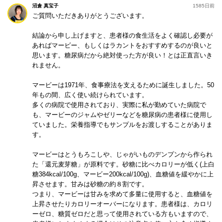
沼倉 真宝子
1585日前
ご質問いただきありがとうございます。
>
結論から申し上げますと、患者様の食生活をよく確認し必要が
あればマービー、もしくはラカントをおすすめするのが良いと
思います。糖尿病だから絶対使った方が良い！とは正直言いき
れません。
マービーは1971年、食事療法を支えるために誕生しました。50
年もの間、広く使い続けられています。
多くの病院で使用されており、実際に私が勤めていた病院で
も、マービーのジャムやゼリーなどを糖尿病の患者様に使用し
ていました。栄養指導でもサンプルをお渡しすることがありま
す。
マービーはとうもろこしや、じゃがいものデンプンから作られ
た「還元麦芽糖」が原料です。砂糖に比べカロリーが低く(上白
糖384kcal/100g、マービー200kcal/100g)、血糖値を緩やかに上
昇させます。甘みは砂糖の約８割です。
つまり、マービーは甘みを求めて多量に使用すると、血糖値を
上昇させたりカロリーオーバーになります。患者様は、カロリ
ーゼロ、糖質ゼロだと思って使用されている方もいますので、