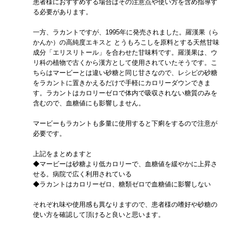
患者様におすすめする場合はその注意点や使い方を含め指導す
る必要があります。
一方、ラカントですが、1995年に発売されました。羅漢果（ら
かんか）の高純度エキスと とうもろこしを原料とする天然甘味
成分「エリスリトール」を合わせた甘味料です。羅漢果は、ウ
リ科の植物で古くから漢方として使用されていたそうです。こ
ちらはマービーとは違い砂糖と同じ甘さなので、レシピの砂糖
をラカントに置きかえるだけで手軽にカロリーダウンできま
す。ラカントはカロリーゼロで体内で吸収されない糖質のみを
含むので、血糖値にも影響しません。
マービーもラカントも多量に使用すると下痢をするので注意が
必要です。
上記をまとめますと
◆マービーは砂糖より低カロリーで、血糖値を緩やかに上昇さ
せる。病院で広く利用されている
◆ラカントはカロリーゼロ、糖類ゼロで血糖値に影響しない
それぞれ味や使用感も異なりますので、患者様の嗜好や砂糖の
使い方を確認して頂けると良いと思います。