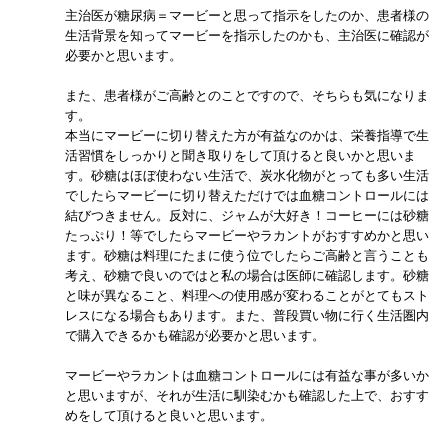
主治医が糖尿病＝マービーと思って指示をしたのか、患者様の
生活背景を知ってマービーを指示したのかも、主治医に確認が
必要かと思います。
また、患者様がご高齢とのことですので、そちらも気になりま
す。
本当にマービーに切り替えた方が有益なのかは、栄養指導で生
活習慣をしっかりと聞き取りをして頂けると良いかと思いま
す。砂糖はほぼ使わない生活で、炭水化物がとっても多い生活
でしたらマービーに切り替えただけでは血糖コントロールには
結びつきません。反対に、ジャムが大好き！コーヒーには砂糖
たっぷり！等でしたらマービーやラカントがおすすめかと思い
ます。砂糖は料理にたまに使う位でしたらご高齢と言うことも
考え、砂糖で良いのではと私の場合は医師に確認します。砂糖
と味が異なること、料理への使用感が変わることがとてもスト
レスになる場合もあります。また、普段買い物に行く生活圏内
で購入できるかも確認が必要かと思います。
マービーやラカントは血糖コントロールには有益な事が多いか
と思いますが、それが生活に馴染むかも確認した上で、おすす
めをして頂けると良いと思います。