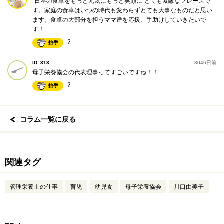
“日本の食卓をもっと元気にもっと笑顔に”とても素敵なフレーズで
す。家庭の食卓はいつの時代も変わらずとても大事なものだと思い
ます。食卓の大部分を担うママ達を応援、手助けしていきたいで
す！
2
拍手
ID: 313
3046日前
母子栄養協会の代表理事ってすごいですね！！
2
拍手
コラム一覧に戻る
関連タグ
管理栄養士の仕事
育児
幼児食
母子栄養協会
川口由美子