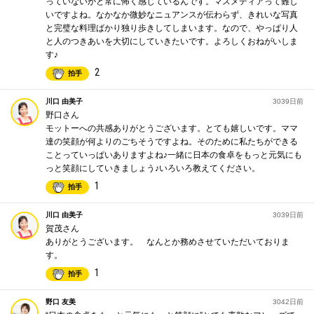
っていないかと常に怖く感じているんです。マスメディアって難し
いですよね。なかなか微妙なニュアンスが伝わらず、きれいな写真
と完璧な料理ばかり独り歩きしてしまいます。なので、やっぱり人
と人のつきあいを大切にしていきたいです。よろしくおねがいしま
す♪
2
拍手
川口 由美子
3039日前
野口さん
モットーへの共感ありがとうございます。とても嬉しいです。ママ
達の笑顔が何よりのごちそうですよね。そのために私たちができる
ことっていっぱいありますよね♪一緒に日本の食卓をもっと元気にも
っと笑顔にしていきましょう♪いろいろ教えてください。
1
拍手
川口 由美子
3039日前
賀茂さん
ありがとうございます。 なんとか務めさせていただいておりま
す。
1
拍手
野口 友美
3042日前