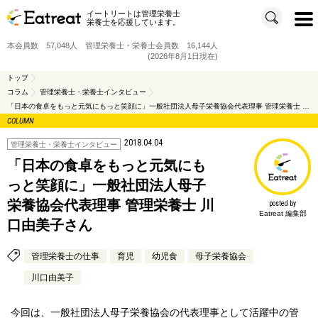
イートリートは管理栄養士
t
栄養士を応援しています。
o
g
g
本会員数 57,048人 管理栄養士・栄養士会員数 16,144人
l
e
(2026年8月1日現在)
n
a
v
トップ
i
コラム
管理栄養士・栄養士インタビュー
g
a
「日本の食卓をもっと元気にもっと笑顔に」一般社団法人母子栄養協会代表理事 管理栄養士 川口由美子さん
t
i
COLUMN
o
n
2018.04.04
管理栄養士・栄養士インタビュー
「日本の食卓をもっと元気にも
っと笑顔に」一般社団法人母子
栄養協会代表理事 管理栄養士 川
posted by
Eatreat 編集部
口由美子さん
管理栄養士の仕事
育児
幼児食
母子栄養協会
川口由美子
今回は、一般社団法人母子栄養協会の代表理事として活躍中の管