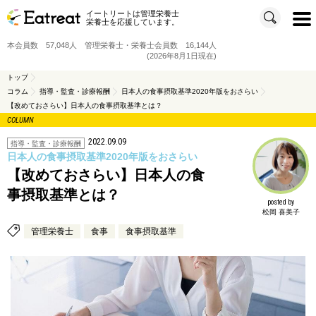
イートリートは管理栄養士
t
栄養士を応援しています。
o
g
g
本会員数 57,048人 管理栄養士・栄養士会員数 16,144人
l
e
(2026年8月1日現在)
n
a
v
トップ
i
コラム
指導・監査・診療報酬
日本人の食事摂取基準2020年版をおさらい
g
a
【改めておさらい】日本人の食事摂取基準とは？
t
i
COLUMN
o
n
2022.09.09
指導・監査・診療報酬
日本人の食事摂取基準2020年版をおさらい
【改めておさらい】日本人の食
事摂取基準とは？
posted by
松岡 喜美子
管理栄養士
食事
食事摂取基準