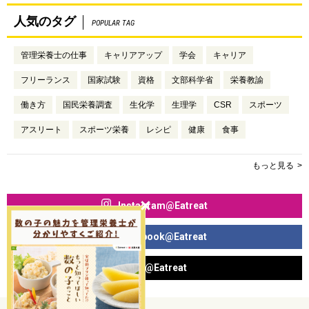
人気のタグ
POPULAR TAG
管理栄養士の仕事
キャリアアップ
学会
キャリア
フリーランス
国家試験
資格
文部科学省
栄養教諭
働き方
国民栄養調査
生化学
生理学
CSR
スポーツ
アスリート
スポーツ栄養
レシピ
健康
食事
もっと見る
Instagram@Eatreat
Facebook@Eatreat
X@Eatreat