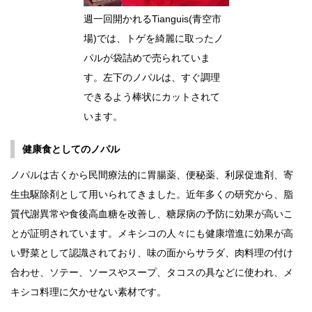
週一回開かれるTianguis(青空市
場)では、トゲを綺麗に取ったノ
パルが袋詰めで売られていま
す。左下のノパルは、すぐ調理
できるよう棒状にカットされて
います。
健康食としてのノパル
ノパルは古くから民間療法的に胃腸薬、便秘薬、利尿促進剤、寄
生虫駆除剤として用いられてきました。近年多くの研究から、脂
質代謝異常や食後高血糖を改善し、糖尿病の予防に効果が高いこ
とが証明されています。メキシコの人々にも健康増進に効果が高
い野菜として認識されており、味の面からサラダ、肉料理の付け
合わせ、ソテー、ソースやスープ、タコスの具などに使われ、メ
キシコ料理に欠かせない素材です。