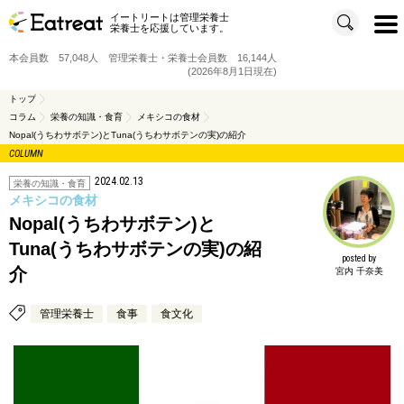
イートリートは管理栄養士
t
栄養士を応援しています。
o
g
g
本会員数 57,048人 管理栄養士・栄養士会員数 16,144人
l
e
(2026年8月1日現在)
n
a
v
トップ
i
コラム
栄養の知識・食育
メキシコの食材
g
a
Nopal(うちわサボテン)とTuna(うちわサボテンの実)の紹介
t
i
COLUMN
o
n
2024.02.13
栄養の知識・食育
メキシコの食材
Nopal(うちわサボテン)と
Tuna(うちわサボテンの実)の紹
posted by
介
宮内 千奈美
管理栄養士
食事
食文化