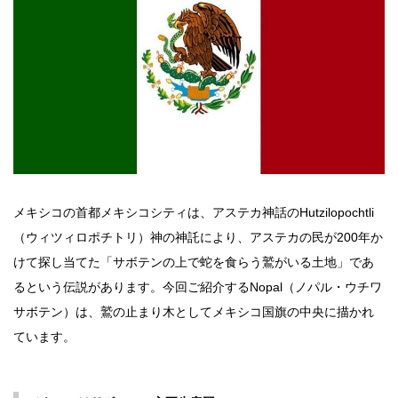
メキシコの首都メキシコシティは、アステカ神話のHutzilopochtli
（ウィツィロポチトリ）神の神託により、アステカの民が200年か
けて探し当てた「サボテンの上で蛇を食らう鷲がいる土地」であ
るという伝説があります。今回ご紹介するNopal（ノパル・ウチワ
サボテン）は、鷲の止まり木としてメキシコ国旗の中央に描かれ
ています。