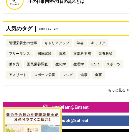
士の仕事内容や1日の流れとは
人気のタグ
POPULAR TAG
管理栄養士の仕事
キャリアアップ
学会
キャリア
フリーランス
国家試験
資格
文部科学省
栄養教諭
働き方
国民栄養調査
生化学
生理学
CSR
スポーツ
アスリート
スポーツ栄養
レシピ
健康
食事
もっと見る
Instagram@Eatreat
Facebook@Eatreat