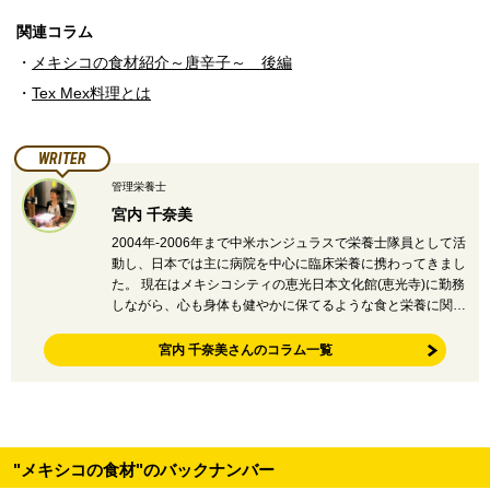
関連コラム
・
メキシコの食材紹介～唐辛子～ 後編
・
Tex Mex料理とは
WRITER
管理栄養士
宮内 千奈美
2004年-2006年まで中米ホンジュラスで栄養士隊員として活
動し、日本では主に病院を中心に臨床栄養に携わってきまし
た。 現在はメキシコシティの恵光日本文化館(恵光寺)に勤務
しながら、心も身体も健やかに保てるような食と栄養に関…
宮内 千奈美さんのコラム一覧
"メキシコの食材"のバックナンバー