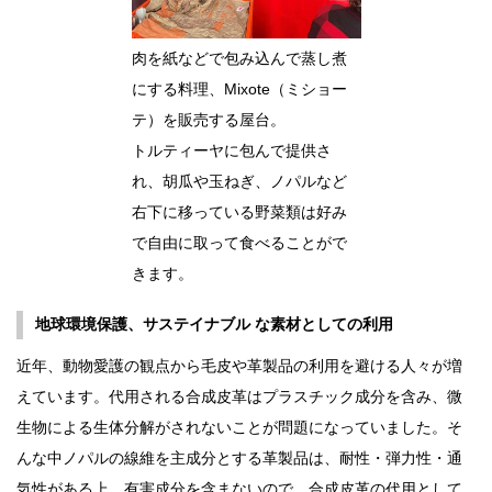
肉を紙などで包み込んで蒸し煮
にする料理、Mixote（ミショー
テ）を販売する屋台。
トルティーヤに包んで提供さ
れ、胡瓜や玉ねぎ、ノパルなど
右下に移っている野菜類は好み
で自由に取って食べることがで
きます。
地球環境保護、サステイナブル な素材としての利用
近年、動物愛護の観点から毛皮や革製品の利用を避ける人々が増
えています。代用される合成皮革はプラスチック成分を含み、微
生物による生体分解がされないことが問題になっていました。そ
んな中ノパルの線維を主成分とする革製品は、耐性・弾力性・通
気性がある上、有害成分を含まないので、合成皮革の代用として