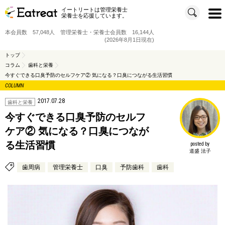
イートリートは管理栄養士
t
栄養士を応援しています。
o
g
g
本会員数 57,048人 管理栄養士・栄養士会員数 16,144人
l
e
(2026年8月1日現在)
n
a
v
トップ
i
コラム
歯科と栄養
g
a
今すぐできる口臭予防のセルフケア② 気になる？口臭につながる生活習慣
t
i
COLUMN
o
n
2017.07.28
歯科と栄養
今すぐできる口臭予防のセルフ
ケア② 気になる？口臭につなが
る生活習慣
posted by
道盛 法子
歯周病
管理栄養士
口臭
予防歯科
歯科