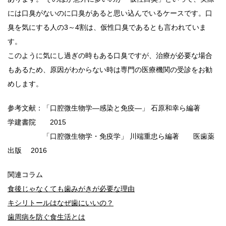
には口臭がないのに口臭があると思い込んでいるケースです。口
臭を気にする人の3～4割は、仮性口臭であるとも言われていま
す。
このように気にし過ぎの時もある口臭ですが、治療が必要な場合
もあるため、原因がわからない時は専門の医療機関の受診をお勧
めします。
参考文献：「口腔微生物学―感染と免疫―」 石原和幸ら編著
学建書院 2015
「口腔微生物学・免疫学」 川端重忠ら編著 医歯薬
出版 2016
関連コラム
食後じゃなくても歯みがきが必要な理由
キシリトールはなぜ歯にいいの？
歯周病を防ぐ食生活とは