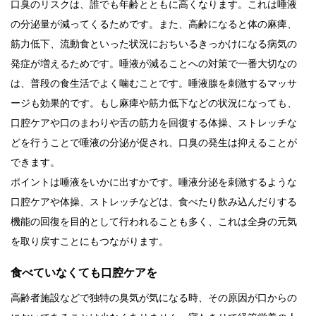
口臭のリスクは、誰でも年齢とともに高くなります。これは唾液
の分泌量が減ってくるためです。また、高齢になると体の麻痺、
筋力低下、流動食といった状況におちいるきっかけになる病気の
発症が増えるためです。唾液が減ることへの対策で一番大切なの
は、普段の食生活でよく噛むことです。唾液腺を刺激するマッサ
ージも効果的です。もし麻痺や筋力低下などの状況になっても、
口腔ケアや口のまわりや舌の筋力を回復する体操、ストレッチな
どを行うことで唾液の分泌が促され、口臭の発生は抑えることが
できます。
ポイントは唾液をいかに出すかです。唾液分泌を刺激するような
口腔ケアや体操、ストレッチなどは、食べたり飲み込んだりする
機能の回復を目的として行われることも多く、これは全身の元気
を取り戻すことにもつながります。
食べていなくても口腔ケアを
高齢者施設などで独特の臭気が気になる時、その原因が口からの