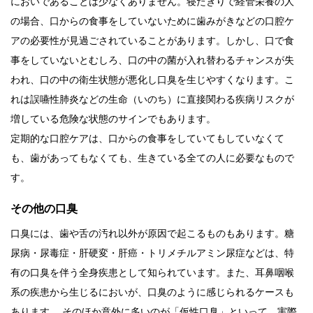
においであることは少なくありません。寝たきりで経管栄養の人
の場合、口からの食事をしていないために歯みがきなどの口腔ケ
アの必要性が見過ごされていることがあります。しかし、口で食
事をしていないとむしろ、口の中の菌が入れ替わるチャンスが失
われ、口の中の衛生状態が悪化し口臭を生じやすくなります。こ
れは誤嚥性肺炎などの生命（いのち）に直接関わる疾病リスクが
増している危険な状態のサインでもあります。
定期的な口腔ケアは、口からの食事をしていてもしていなくて
も、歯があってもなくても、生きている全ての人に必要なもので
す。
その他の口臭
口臭には、歯や舌の汚れ以外が原因で起こるものもあります。糖
尿病・尿毒症・肝硬変・肝癌・トリメチルアミン尿症などは、特
有の口臭を伴う全身疾患として知られています。また、耳鼻咽喉
系の疾患から生じるにおいが、口臭のように感じられるケースも
あります。 そのほか意外に多いのが「仮性口臭」といって、実際