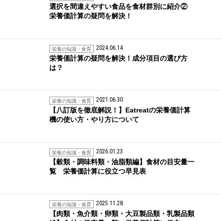
選択を間違えやすい食品を食材群別に紹介②
栄養価計算の疑問を解決！
2024.06.14
栄養の知識・食育
栄養価計算の疑問を解決！成分項目の選び方
は？
2021.06.30
栄養の知識・食育
【八訂版を徹底解説！】Eatreatの栄養価計算
機の使い方・やり方について
2026.01.23
栄養の知識・食育
【穀類・調味料類・油脂類編】食材の目安量一
覧 栄養価計算に役立つ早見表
2025.11.28
栄養の知識・食育
【肉類・魚介類・卵類・大豆製品類・乳製品類