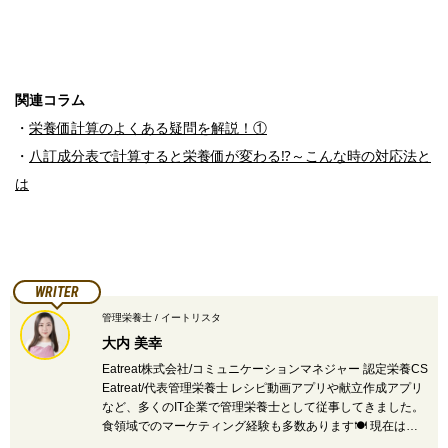
関連コラム
・
栄養価計算のよくある疑問を解説！①
・
八訂成分表で計算すると栄養価が変わる⁉～こんな時の対応法と
は
WRITER
管理栄養士 / イートリスタ
大内 美幸
Eatreat株式会社/コミュニケーションマネジャー 認定栄養CS
Eatreat/代表管理栄養士 レシピ動画アプリや献立作成アプリ
など、多くのIT企業で管理栄養士として従事してきました。
食領域でのマーケティング経験も多数あります🍽 現在は…