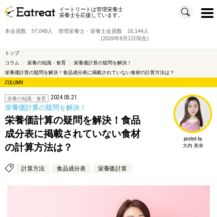
イートリートは管理栄養士
t
栄養士を応援しています。
o
g
g
本会員数 57,048人 管理栄養士・栄養士会員数 16,144人
l
e
(2026年8月1日現在)
n
a
v
トップ
i
コラム
栄養の知識・食育
栄養価計算の疑問を解決！
g
a
栄養価計算の疑問を解決！食品成分表に掲載されていない食材の計算方法は？
t
i
COLUMN
o
n
2024.05.21
栄養の知識・食育
栄養価計算の疑問を解決！
栄養価計算の疑問を解決！食品
成分表に掲載されていない食材
posted by
の計算方法は？
大内 美幸
計算方法
食品成分表
栄養価計算