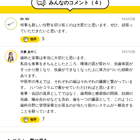
みんなのコメント（
4
）
ID: 60
3534日前
何事も新しい分野を切り拓くのは大変だと思います。ぜひ、頑張っ
ていただきたいと思います。
5
拍手
大倉 あやこ
3537日前
歯科と栄養は本当に大切だと思います。
私自も食事をきちんとしたところ、唾液の質が変わり、虫歯体質が
すっかり無くなり、虫歯ができなくなった上に体力がついた経験が
あります。
中医学の考えでは、それぞれの歯はそれぞれの臓腑と繋がっていま
す。（いつかコラムで書かせていただければと思います）
食事・会話の道具としてではなく、歯周病と糖尿病の関係、妊婦の
虫歯、噛み合わせなども含め、歯を一つの臓器として、このように
歯科分野に管理栄養士が居るのが当たり前のシステムが一般化する
ことを願っています。
7
拍手