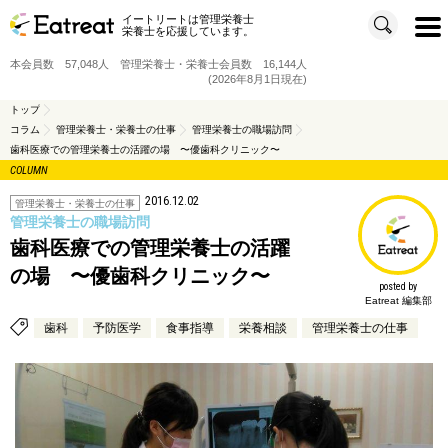
イートリートは管理栄養士
t
栄養士を応援しています。
o
g
g
本会員数 57,048人 管理栄養士・栄養士会員数 16,144人
l
e
(2026年8月1日現在)
n
a
v
トップ
i
コラム
管理栄養士・栄養士の仕事
管理栄養士の職場訪問
g
a
歯科医療での管理栄養士の活躍の場 〜優歯科クリニック〜
t
i
COLUMN
o
n
2016.12.02
管理栄養士・栄養士の仕事
管理栄養士の職場訪問
歯科医療での管理栄養士の活躍
の場 〜優歯科クリニック〜
posted by
Eatreat 編集部
歯科
予防医学
食事指導
栄養相談
管理栄養士の仕事