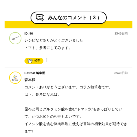
みんなのコメント（
3
）
ID: 96
3549日前
レシピなどありがとうございました！
トマト、参考にしてみます。
1
拍手
Eatreat 編集部
3549日前
森本様
コメントありがとうございます。コラム執筆者です。
以下、参考になれば。
昆布と同じグルタミン酸を含む”トマト水”もさっぱりしてい
て、かつお節との相性もよいです。
イノシン酸を含む豚肉料理に使えば旨味の相乗効果が期待でき
ます!