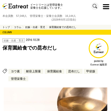
イートリートは管理栄養士
t
栄養士を応援しています。
o
g
g
本会員数 57,048人 管理栄養士・栄養士会員数 16,144人
l
e
(2026年8月1日現在)
n
a
v
トップ
コラム
妊娠・出産・育児
保育園給食での昆布だし
i
COLUMN
g
a
t
2016.10.28
i
妊娠・出産・育児
o
n
保育園給食での昆布だし
posted by
Eatreat 編集部
ヨウ素
耐容上限量
保育園給食
昆布だし
甲状腺
管理栄養士