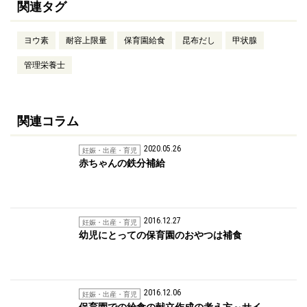
関連タグ
ヨウ素
耐容上限量
保育園給食
昆布だし
甲状腺
管理栄養士
関連コラム
2020.05.26
妊娠・出産・育児
赤ちゃんの鉄分補給
2016.12.27
妊娠・出産・育児
幼児にとっての保育園のおやつは補食
2016.12.06
妊娠・出産・育児
保育園での給食の献立作成の考え方～サイ