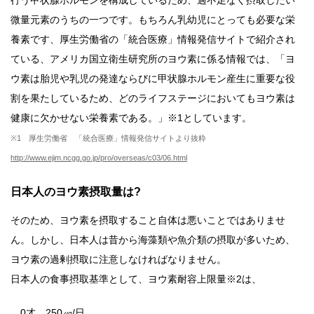
微量元素のうちの一つです。もちろん乳幼児にとっても必要な栄
養素です、厚生労働省の「統合医療」情報発信サイトで紹介され
ている、アメリカ国立衛生研究所のヨウ素に係る情報では、「ヨ
ウ素は胎児や乳児の発達ならびに甲状腺ホルモン産生に重要な役
割を果たしているため、どのライフステージにおいてもヨウ素は
健康に欠かせない栄養素である。」※1としています。
※1 厚生労働省 「統合医療」情報発信サイトより抜粋
http://www.ejim.ncgg.go.jp/pro/overseas/c03/06.html
日本人のヨウ素摂取量は?
そのため、ヨウ素を摂取すること自体は悪いことではありませ
ん。しかし、日本人は昔から海藻類や魚介類の摂取が多いため、
ヨウ素の過剰摂取に注意しなければなりません。
日本人の食事摂取基準として、ヨウ素耐容上限量※2は、
0才 250㎍/日