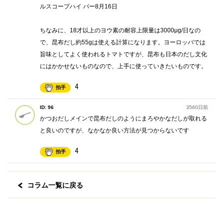
ルスコープハイ パー8月16日
ちなみに、18才以上のヨウ素の耐容上限量は3000μg/日なの
で、昆布だし約55gは使える計算になります。ヨーロッパでは
旨味としてよく使われるトマトですが、昆布も日本のだし文化
にはかかせないものなので、上手に使っていきたいものです。
4
拍手
ID: 96
3560日前
かつおだしメインで昆布だしのようにまろやかなだしが取れる
と良いのですが、なかなか良い方法が見つからないです
4
拍手
コラム一覧に戻る