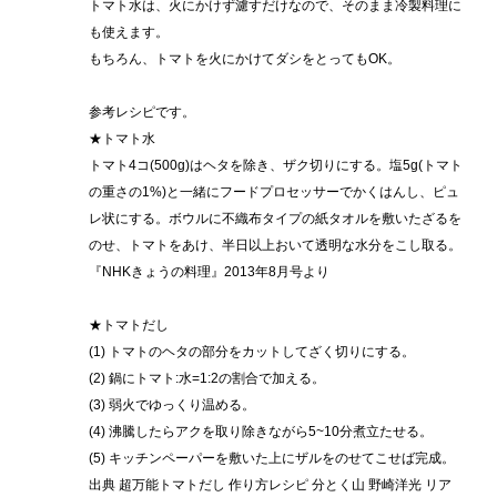
トマト水は、火にかけず濾すだけなので、そのまま冷製料理に
も使えます。
もちろん、トマトを火にかけてダシをとってもOK。
参考レシピです。
★トマト水
トマト4コ(500g)はヘタを除き、ザク切りにする。塩5g(トマト
の重さの1%)と一緒にフードプロセッサーでかくはんし、ピュ
レ状にする。ボウルに不織布タイプの紙タオルを敷いたざるを
のせ、トマトをあけ、半日以上おいて透明な水分をこし取る。
『NHKきょうの料理』2013年8月号より
★トマトだし
(1) トマトのヘタの部分をカットしてざく切りにする。
(2) 鍋にトマト:水=1:2の割合で加える。
(3) 弱火でゆっくり温める。
(4) 沸騰したらアクを取り除きながら5~10分煮立たせる。
(5) キッチンペーパーを敷いた上にザルをのせてこせば完成。
出典 超万能トマトだし 作り方レシピ 分とく山 野崎洋光 リア