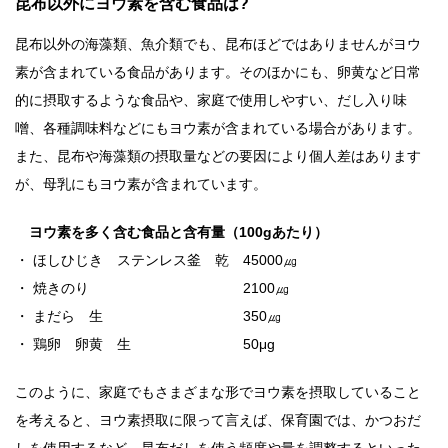
昆布以外にヨウ素を含む食品は?
昆布以外の海藻類、魚介類でも、昆布ほどではありませんがヨウ
素が含まれている食品があります。そのほかにも、卵黄など日常
的に摂取するような食品や、家庭で使用しやすい、だし入り味
噌、各種調味料などにもヨウ素が含まれている場合があります。
また、昆布や海藻類の摂取量などの要因により個人差はあります
が、母乳にもヨウ素が含まれています。
ヨウ素を多く含む食品と含有量（100gあたり）
・ ほしひじき ステンレス釜 乾 45000㎍
・ 焼きのり 2100㎍
・ まだら 生 350㎍
・ 鶏卵 卵黄 生 50μg
このように、家庭でもさまざまな形でヨウ素を摂取していること
を考えると、ヨウ素摂取に限って言えば、保育園では、かつおだ
しを使用するなど、昆布だしを使う頻度や量を調整するといった