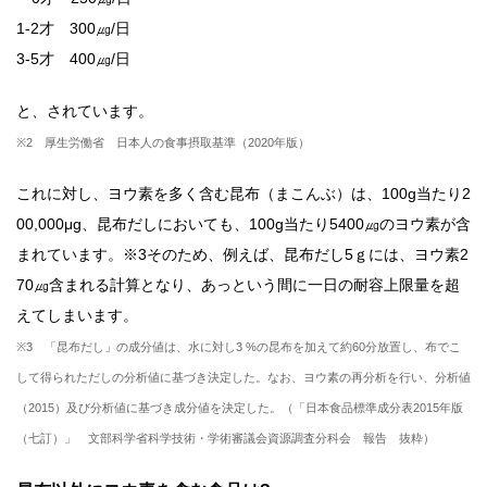
1-2才 300㎍/日
3-5才 400㎍/日
と、されています。
※2 厚生労働省 日本人の食事摂取基準（2020年版）
これに対し、ヨウ素を多く含む昆布（まこんぶ）は、100g当たり2
00,000μg、昆布だしにおいても、100g当たり5400㎍のヨウ素が含
まれています。※3そのため、例えば、昆布だし5ｇには、ヨウ素2
70㎍含まれる計算となり、あっという間に一日の耐容上限量を超
えてしまいます。
※3 「昆布だし」の成分値は、水に対し3 %の昆布を加えて約60分放置し、布でこ
して得られただしの分析値に基づき決定した。なお、ヨウ素の再分析を行い、分析値
（2015）及び分析値に基づき成分値を決定した。（「日本食品標準成分表2015年版
（七訂）」 文部科学省科学技術・学術審議会資源調査分科会 報告 抜粋）