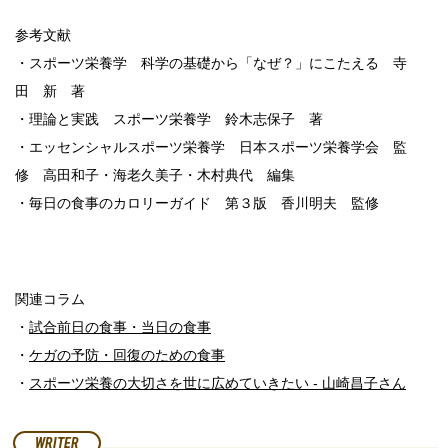
参考文献
・スポーツ栄養学 科学の基礎から「なぜ？」にこたえる 寺
田 新 著
・理論と実践 スポーツ栄養学 鈴木志保子 著
・エッセンシャルスポーツ栄養学 日本スポーツ栄養学会 監
修 高田和子・海老久美子・木村典代 編集
・毎日の食事のカロリーガイド 第３版 香川明夫 監修
関連コラム
・
試合前日の食事・当日の食事
・
ケガの予防・回復のための食事
・
スポーツ栄養の大切さを世に広めていきたい - 山崎昌子さん
WRITER