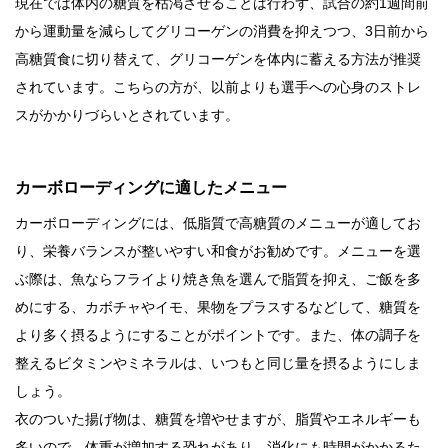
現在では体内の糖質を枯渇させることは行わず、試合の約1週間前
から運動量を減らしてグリコーゲンの消費を抑えつつ、3日前から
高糖質食に切り替えて、グリコーゲンを体内に蓄える方法が推奨
されています。こちらの方が、以前よりも選手への心身のストレ
スがかかりづらいとされています。
カーボローディングに適したメニュー
カーボローディングには、低脂質で高糖質のメニューが適してお
り、栄養バランスが整いやすい和食がお勧めです。メニューを選
ぶ際は、魚ならフライより焼き魚を選んで脂質を抑え、ご飯を多
めにする、カボチャやイモ、果物をプラスするなどして、糖質を
より多く摂るようにすることがポイントです。また、体の調子を
整えるビタミンやミネラルは、いつもと同じ量を摂るようにしま
しょう。
衣のついた揚げ物は、糖質を増やせますが、脂質やエネルギーも
多いので、体重が増加する恐れがあり、消化にも時間がかかるた