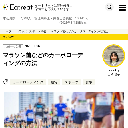
イートリートは管理栄養士
t
栄養士を応援しています。
o
g
g
本会員数 57,048人 管理栄養士・栄養士会員数 16,144人
l
e
(2026年8月1日現在)
n
a
v
トップ
コラム
スポーツ栄養
マラソン前などのカーボローディングの方法
i
COLUMN
g
a
t
2020.11.06
i
スポーツ栄養
o
n
マラソン前などのカーボローデ
ィングの方法
posted by
山崎 昌子
カーボローディング
糖質
スポーツ
食事