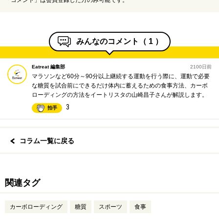
みんなのコメント（
1
）
Eatreat 編集部
2100日前
マラソンなど60分～90分以上継続する運動を行う際に、運動で必要
な糖質を試合前にできるだけ体内に蓄えるための食事方法、カーボ
ローディングの方法をイートリスタの山崎昌子さんが解説します。
3
拍手
コラム一覧に戻る
関連タグ
カーボローディング
糖質
スポーツ
食事