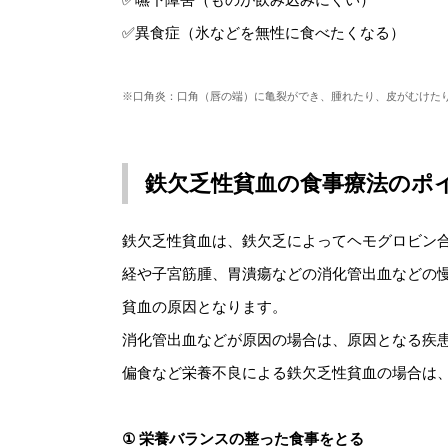
✅異食症（氷などを無性に食べたくなる）
※口角炎：口角（唇の端）に亀裂ができ、腫れたり、皮がむけた
鉄欠乏性貧血の食事療法のポ
鉄欠乏性貧血は、鉄欠乏によってヘモグロビン
経や子宮筋腫、胃潰瘍などの消化管出血などの
貧血の原因となります。
消化管出血などが原因の場合は、原因となる疾
偏食など栄養不良による鉄欠乏性貧血の場合は
① 栄養バランスの整った食事をとる