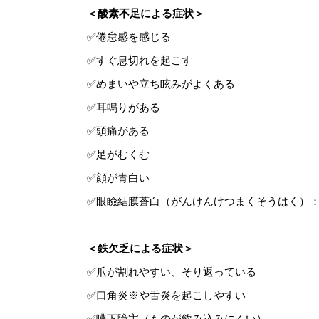
＜酸素不足による症状＞
✅倦怠感を感じる
✅すぐ息切れを起こす
✅めまいや立ち眩みがよくある
✅耳鳴りがある
✅頭痛がある
✅足がむくむ
✅顔が青白い
✅眼瞼結膜蒼白（がんけんけつまくそうはく）
＜鉄欠乏による症状＞
✅爪が割れやすい、そり返っている
✅口角炎※や舌炎を起こしやすい
✅嚥下障害（ものが飲み込みにくい）