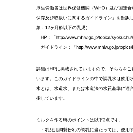
厚生労働省は世界保健機関（WHO）及び国連食
保存及び取扱いに関するガイドライン」を翻訳
象：12ヶ月齢以下の乳児）
HP：「http://www.mhlw.go.jp/topics/syokuchu/k
ガイドライン：「http://www.mhlw.go.jp/topics/buk
詳細はHPに掲載されていますので、そちらを
います。このガイドラインの中で調乳水は飲用
水とは、水道水、または水道法の水質基準に適
指しています。
ミルクを作る時のポイントは以下2点です。
・乳児用調製粉乳の調乳に当たっては、使用す