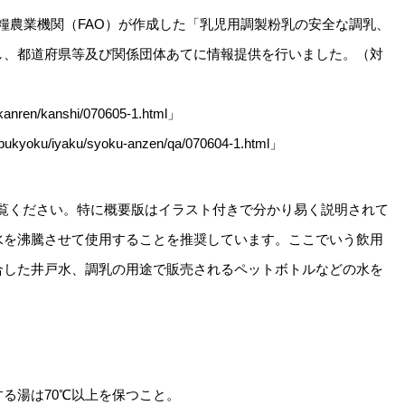
糧農業機関（FAO）が作成した「乳児用調製粉乳の安全な調乳、
し、都道府県等及び関係団体あてに情報提供を行いました。（対
anren/kanshi/070605-1.html」
yoku/iyaku/syoku-anzen/qa/070604-1.html」
ご覧ください。特に概要版はイラスト付きで分かり易く説明されて
水を沸騰させて使用することを推奨しています。ここでいう飲用
合した井戸水、調乳の用途で販売されるペットボトルなどの水を
る湯は70℃以上を保つこと。