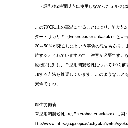
・調乳後2時間以内に使用しなかったミルクは
この70℃以上の高温にすることにより、乳幼児
ター・サカザキ（Enterobacter sakaz
20～50％が死亡したという事例の報告もあり
続するとされていますので、注意が必要です。
療機関に対し、育児用調製粉乳について 80℃前
却する方法を推奨しています。このようなことを
安全ですね。
厚生労働省
育児用調製粉乳中のEnterobacter sakazakii
http://www.mhlw.go.jp/topics/bukyoku/iyaku/syok