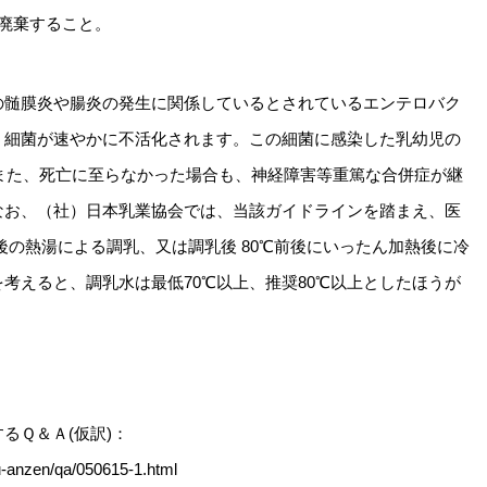
廃棄すること。
の髄膜炎や腸炎の発生に関係しているとされているエンテロバク
akii）という細菌が速やかに不活化されます。この細菌に感染した乳幼児の
、また、死亡に至らなかった場合も、神経障害等重篤な合併症が継
なお、（社）日本乳業協会では、当該ガイドラインを踏まえ、医
後の熱湯による調乳、又は調乳後 80℃前後にいったん加熱後に冷
考えると、調乳水は最低70℃以上、推奨80℃以上としたほうが
に関するＱ＆Ａ(仮訳)：
u-anzen/qa/050615-1.html