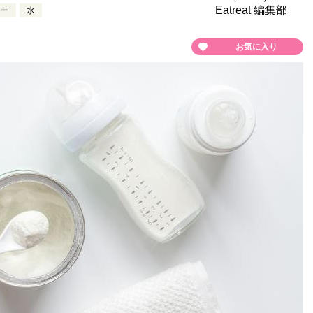
Eatreat 編集部
ター
水
お気に入り