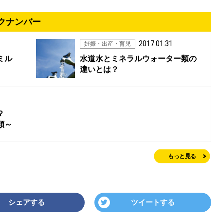
クナンバー
2017.01.31
妊娠・出産・育児
ミル
水道水とミネラルウォーター類の
違いとは？
か？
類～
もっと見る
シェアする
ツイートする