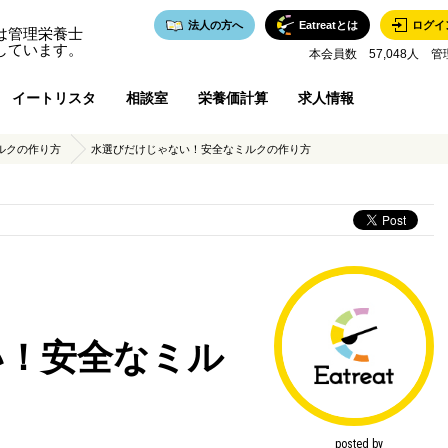
法人の方へ
Eatreatとは
ログイ
は管理栄養士
しています。
本会員数 57,048人 管
イートリスタ
相談室
栄養価計算
求人情報
ルクの作り方
水選びだけじゃない！安全なミルクの作り方
い！安全なミル
posted by