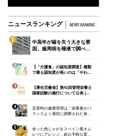
ニュースランキング
NEWS RANKING
1
中高年が歯を失う大きな要
因、歯周病を唾液で調べ…
2
【「介護食」の認知度調査】種類
で最も認知度が高いのは「やわ…
3
【厚生労働省】第41回管理栄養士
国家試験の施行について公表 |…
4
災害時の健康管理は「栄養素がバ
ランスよく適切に調整された食…
5
余った肉じゃがをスペイン風オム
レツにアレンジ…超お手軽な変…