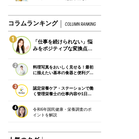
コラムランキング
COLUMN RANKING
1
「仕事を続けられない」悩
みをポジティブな変換点…
2
料理写真をおいしく見せる！最初
に揃えたい基本の食器と便利グ…
3
認定栄養ケア・ステーションで働
く管理栄養士の仕事内容や1日…
4
令和6年国民健康・栄養調査のポ
イントを解説