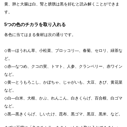
黄、肺と大腸は白、腎と膀胱は黒を好むと読み解くことができま
す。
5つの色のチカラを取り入れる
各色に当てはまる食材は次の通りです。
◇青―ほうれん草、小松菜、ブロッコリ―、春菊、セロリ、緑茶な
ど。
◇赤―なつめ、クコの実、トマト、人参、クランベリー、赤ワイン
など。
◇黄―とうもろこし、かぼちゃ、じゃがいも、大豆、きび、黄花菜
など。
◇白―白米、大根、かぶ、れんこん、白きくらげ、百合根、白ゴマ
など。
◇黒―黒きくらげ、しいたけ、昆布、黒ゴマ、黒豆、黒米、など。