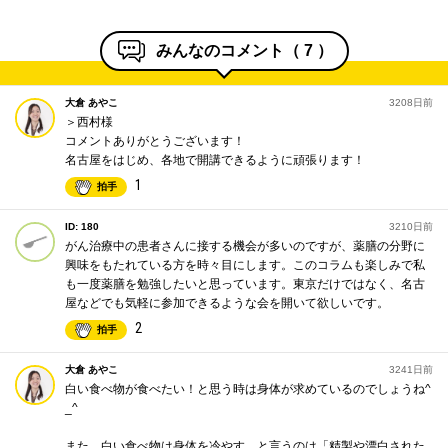
みんなのコメント（
7
）
大倉 あやこ
3208日前
＞西村様
コメントありがとうございます！
名古屋をはじめ、各地で開講できるように頑張ります！
1
拍手
ID: 180
3210日前
がん治療中の患者さんに接する機会が多いのですが、薬膳の分野に
興味をもたれている方を時々目にします。このコラムも楽しみで私
も一度薬膳を勉強したいと思っています。東京だけではなく、名古
屋などでも気軽に参加できるような会を開いて欲しいです。
2
拍手
大倉 あやこ
3241日前
白い食べ物が食べたい！と思う時は身体が求めているのでしょうね^
_^
また、白い食べ物は身体を冷やす、と言うのは「精製や漂白された