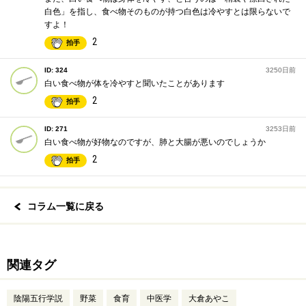
白色」を指し、食べ物そのものが持つ白色は冷やすとは限らないで
すよ！
2
拍手
ID: 324
3250日前
白い食べ物が体を冷やすと聞いたことがあります
2
拍手
ID: 271
3253日前
白い食べ物が好物なのですが、肺と大腸が悪いのでしょうか
2
拍手
コラム一覧に戻る
関連タグ
陰陽五行学説
野菜
食育
中医学
大倉あやこ