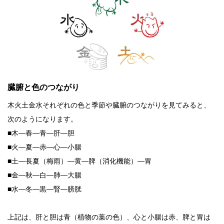
臓腑と色のつながり
木火土金水それぞれの色と季節や臓腑のつながりを見てみると、
次のようになります。
■木―春―青―肝―胆
■火―夏―赤―心―小腸
■土―長夏（梅雨）―黄―脾（消化機能）―胃
■金―秋―白―肺―大腸
■水―冬―黒―腎―膀胱
上記は、肝と胆は青（植物の葉の色）、心と小腸は赤、脾と胃は