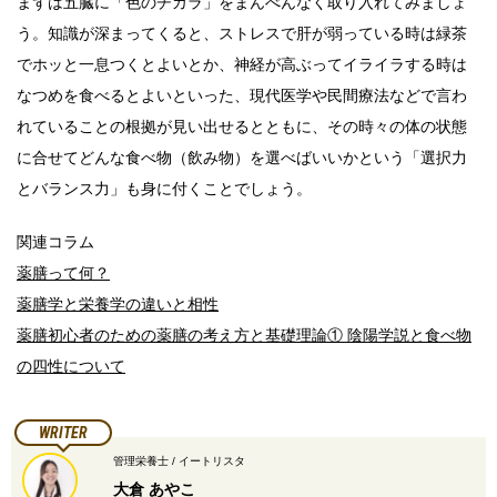
まずは五臓に「色のチカラ」をまんべんなく取り入れてみましょ
う。知識が深まってくると、ストレスで肝が弱っている時は緑茶
でホッと一息つくとよいとか、神経が高ぶってイライラする時は
なつめを食べるとよいといった、現代医学や民間療法などで言わ
れていることの根拠が見い出せるとともに、その時々の体の状態
に合せてどんな食べ物（飲み物）を選べばいいかという「選択力
とバランス力」も身に付くことでしょう。
関連コラム
薬膳って何？
薬膳学と栄養学の違いと相性
薬膳初心者のための薬膳の考え方と基礎理論① 陰陽学説と食べ物
の四性について
WRITER
管理栄養士 / イートリスタ
大倉 あやこ