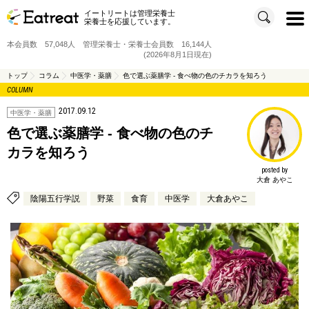
イートリートは管理栄養士
t
栄養士を応援しています。
o
g
g
本会員数 57,048人 管理栄養士・栄養士会員数 16,144人
l
e
(2026年8月1日現在)
n
a
v
トップ
コラム
中医学・薬膳
色で選ぶ薬膳学 - 食べ物の色のチカラを知ろう
i
COLUMN
g
a
t
2017.09.12
i
中医学・薬膳
o
n
色で選ぶ薬膳学 - 食べ物の色のチ
カラを知ろう
posted by
大倉 あやこ
陰陽五行学説
野菜
食育
中医学
大倉あやこ