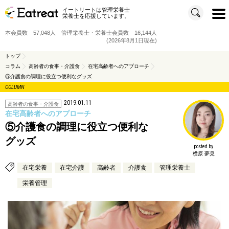
イートリートは管理栄養士
t
栄養士を応援しています。
o
g
g
本会員数 57,048人 管理栄養士・栄養士会員数 16,144人
l
e
(2026年8月1日現在)
n
a
v
トップ
i
コラム
高齢者の食事・介護食
在宅高齢者へのアプローチ
g
a
⑤介護食の調理に役立つ便利なグッズ
t
i
COLUMN
o
n
2019.01.11
高齢者の食事・介護食
在宅高齢者へのアプローチ
⑤介護食の調理に役立つ便利な
グッズ
posted by
横原 夢見
在宅栄養
在宅介護
高齢者
介護食
管理栄養士
栄養管理