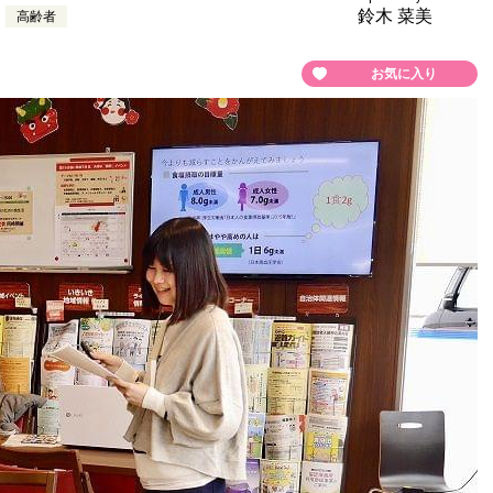
鈴木 菜美
高齢者
お気に入り