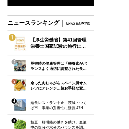
ニュースランキング
NEWS RANKING
1
【厚生労働省】第41回管理
栄養士国家試験の施行に…
2
災害時の健康管理は「栄養素がバ
ランスよく適切に調整された食…
3
余った肉じゃがをスペイン風オム
レツにアレンジ…超お手軽な変…
4
給食レストラン中止 茨城・つく
ば市 事業の妥当性に疑義|47N…
5
枝豆 肝機能の働きを助け、血液
中の塩分や水分のバランスを調…