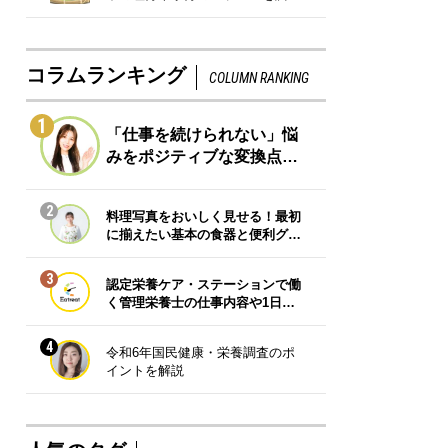
コラムランキング
COLUMN RANKING
1
「仕事を続けられない」悩
みをポジティブな変換点…
2
料理写真をおいしく見せる！最初
に揃えたい基本の食器と便利グ…
3
認定栄養ケア・ステーションで働
く管理栄養士の仕事内容や1日…
4
令和6年国民健康・栄養調査のポ
イントを解説