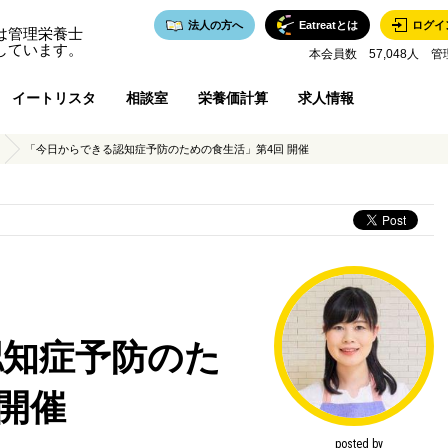
法人の方へ
Eatreatとは
ログイ
は管理栄養士
しています。
本会員数 57,048人 管
イートリスタ
相談室
栄養価計算
求人情報
「今日からできる認知症予防のための食生活」第4回 開催
認知症予防のた
 開催
posted by