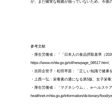
が、まだ確実な根拠が揃っていないため、今後
参考文献
・厚生労働省：「「日本人の食品摂取基準（20
https://www.mhlw.go.jp/stf/newpage_0851
・吉田企世子・松田早苗：「正しい知識で健康を
・上西一弘：栄養素の通になる第5版、女子栄養大
・厚生労働省：「マグネシウム」、e-ヘルスケアネット、
healthnet.mhlw.go.jp/information/dictionar