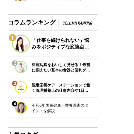
コラムランキング
COLUMN RANKING
1
「仕事を続けられない」悩
みをポジティブな変換点…
2
料理写真をおいしく見せる！最初
に揃えたい基本の食器と便利グ…
3
認定栄養ケア・ステーションで働
く管理栄養士の仕事内容や1日…
4
令和6年国民健康・栄養調査のポ
イントを解説