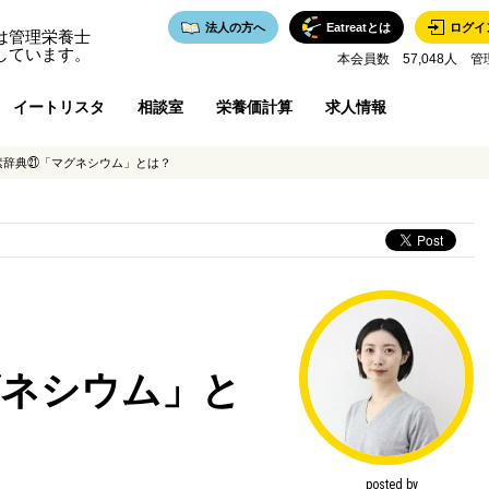
法人の方へ
Eatreatとは
ログイ
は管理栄養士
しています。
本会員数 57,048人 管
イートリスタ
相談室
栄養価計算
求人情報
素辞典㉑「マグネシウム」とは？
グネシウム」と
posted by