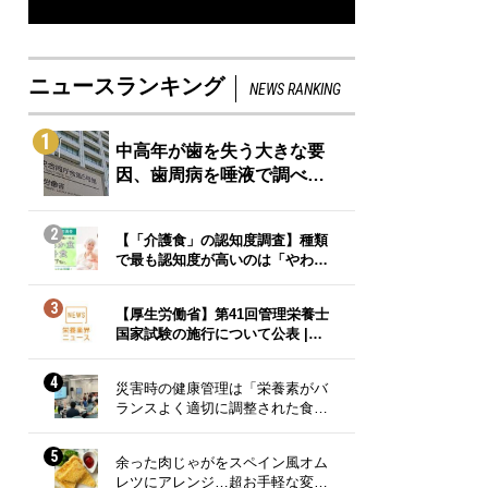
ニュースランキング
NEWS RANKING
1
中高年が歯を失う大きな要
因、歯周病を唾液で調べ…
2
【「介護食」の認知度調査】種類
で最も認知度が高いのは「やわ…
3
【厚生労働省】第41回管理栄養士
国家試験の施行について公表 |…
4
災害時の健康管理は「栄養素がバ
ランスよく適切に調整された食…
5
余った肉じゃがをスペイン風オム
レツにアレンジ…超お手軽な変…