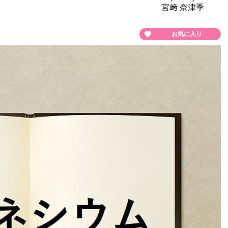
宮﨑 奈津季
お気に入り