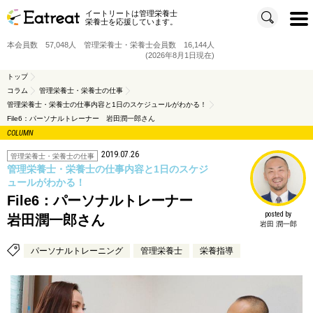
イートリートは管理栄養士
t
栄養士を応援しています。
o
g
g
本会員数 57,048人 管理栄養士・栄養士会員数 16,144人
l
e
(2026年8月1日現在)
n
a
v
トップ
i
コラム
管理栄養士・栄養士の仕事
g
a
管理栄養士・栄養士の仕事内容と1日のスケジュールがわかる！
t
i
File6：パーソナルトレーナー 岩田潤一郎さん
o
n
COLUMN
2019.07.26
管理栄養士・栄養士の仕事
管理栄養士・栄養士の仕事内容と1日のスケジ
ュールがわかる！
File6：パーソナルトレーナー
posted by
岩田潤一郎さん
岩田 潤一郎
パーソナルトレーニング
管理栄養士
栄養指導