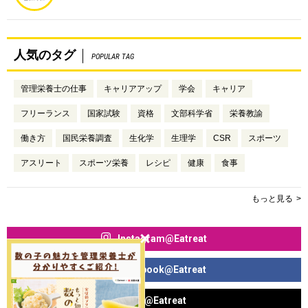
人気のタグ
POPULAR TAG
管理栄養士の仕事
キャリアアップ
学会
キャリア
フリーランス
国家試験
資格
文部科学省
栄養教諭
働き方
国民栄養調査
生化学
生理学
CSR
スポーツ
アスリート
スポーツ栄養
レシピ
健康
食事
もっと見る
Instagram@Eatreat
Facebook@Eatreat
X@Eatreat