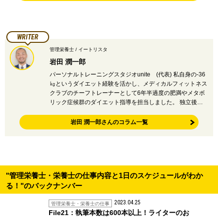
WRITER
管理栄養士 / イートリスタ
岩田 潤一郎
パーソナルトレーニングスタジオunite (代表) 私自身の-36
㎏というダイエット経験を活かし、メディカルフィットネス
クラブのチーフトレーナーとして6年半過度の肥満やメタボ
リック症候群のダイエット指導を担当しました。 独立後…
岩田 潤一郎さんのコラム一覧
"管理栄養士・栄養士の仕事内容と1日のスケジュールがわか
る！"のバックナンバー
2023.04.25
管理栄養士・栄養士の仕事
File21：執筆本数は600本以上！ライターのお