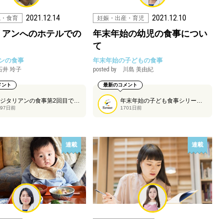
2021.12.14
2021.12.10
識・食育
妊娠・出産・育児
リアンへのホテルでの
年末年始の幼児の食事につい
て
ンの食事
年末年始の子どもの食事
石井 玲子
posted by
川島 美由紀
メント
最新のコメント
ベジタリアンの食事第2回目です。今回は「ベジタリアンへのホテルでの対応」について石井さんに紹介していただきます。
年末年始の子ども食事シリーズ、第2回目は幼児期のお子さんの食事についてです。
697日前
1701日前
連載
連載