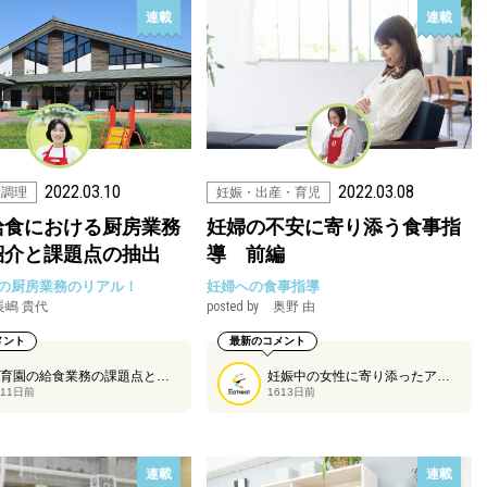
連載
連載
2022.03.10
2022.03.08
量調理
妊娠・出産・育児
給食における厨房業務
妊婦の不安に寄り添う食事指
紹介と課題点の抽出
導 前編
の厨房業務のリアル！
妊婦への食事指導
長嶋 貴代
posted by
奥野 由
メント
最新のコメント
保育園の給食業務の課題点と課題との向き合い方、考え方、解決方法を長嶋貴代さんに2回にわたり解説していただきます。今回はその1回目です。
妊娠中の女性に寄り添ったアドバイスのポイントを奥野由さんに前後編2回にわたって紹介していただきます。今回はその前編です。
611日前
1613日前
連載
連載