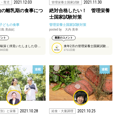
2021.12.03
2021.11.30
産・育児
管理栄養士国家試験
始の離乳期の食事につ
絶対合格したい！ 管理栄養
士国家試験対策
子どもの食事
管理栄養士国家試験対策
川島 美由紀
posted by
大内 美幸
メント
最新のコメント
興味深く拝見いたしました😊「大人用に出されていた刺身やいくら、生ハム、チーズなどの生ものは、食物アレルギーの原因にもなることもあり注意が必要です」とありますが、刺身や生ハム、チーズなどがアレルギーの原因になるのはどのような場合を想定していらっしゃいますか？いままでミルクを飲んだことのないお子さんが対象でしょうか？刺身のアレルギーはどのようなものですか？もしよければ教えてくださいませ。食物アレルギーではなくヒスタミン中毒のことですか？でも刺身では逆に鮮度もいいため起こりにくいのでは？なんでしょう？？
来年2月の管理栄養士国家試験に向けて、Eatreatで解答速報を作成している大内美幸さんに管理栄養士国家試験対策のポイントを全3回シリーズで解説いただきます！その第1回目のコラムです。
700日前
1711日前
連載
連載
2021.10.28
2021.10.25
例別）と栄養
給食・大量調理