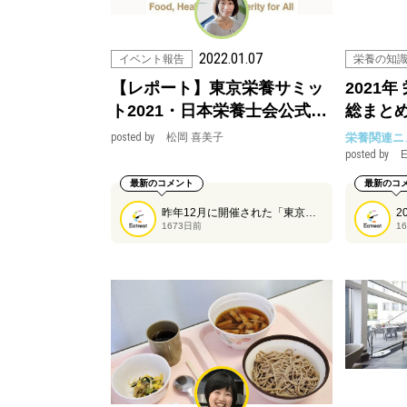
2022.01.07
イベント報告
栄養の知
【レポート】東京栄養サミッ
2021
ト2021・日本栄養士会公式…
総まとめ
posted by
松岡 喜美子
栄養関連ニ
posted by
E
最新のコメント
最新のコ
昨年12月に開催された「東京栄養サミット2021」と公式サイドイベントとして開催された日本栄養士会主催「Japan Nutrition Action2021-2030」について、松岡喜美子さんにご紹介していただきます。
1673日前
1