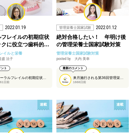
2022.01.19
2022.01.12
養
管理栄養士国家試験
ルフレイルの初期症状
絶対合格したい！ 年明け後
ックに役立つ歯科的…
の管理栄養士国家試験対策
レイルと栄養
管理栄養士国家試験対策
道盛 法子
posted by
大内 美幸
メント
最新のコメント
オーラルフレイルの初期症状をチェックするためのポイントについて、イートリスタの道盛法子さんに解説いただきます。
来月施行される第36回管理栄養士国家試験。本番まで60日を切った年明け後の勉強ポイントと過ごし方を大内美幸さんにご紹介いただきます。
661日前
1668日前
連載
連載