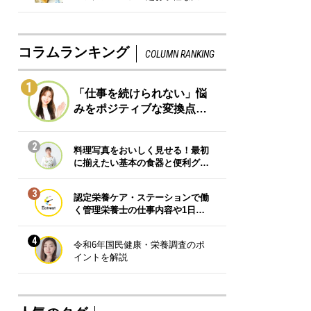
コラムランキング
COLUMN RANKING
1
「仕事を続けられない」悩
みをポジティブな変換点…
2
料理写真をおいしく見せる！最初
に揃えたい基本の食器と便利グ…
3
認定栄養ケア・ステーションで働
く管理栄養士の仕事内容や1日…
4
令和6年国民健康・栄養調査のポ
イントを解説