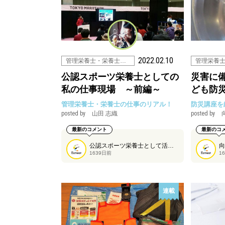
2022.02.10
管理栄養士・栄養士の仕事
公認スポーツ栄養士としての
災害に
私の仕事現場 ～前編～
ども防
管理栄養士・栄養士の仕事のリアル！
防災講座を
posted by
山田 志織
posted by
最新のコメント
最新のコ
公認スポーツ栄養士として活躍されている山田志織さんに、仕事の現場について全２回で紹介していただきます。今回はその前半です。
1639日前
1
連載