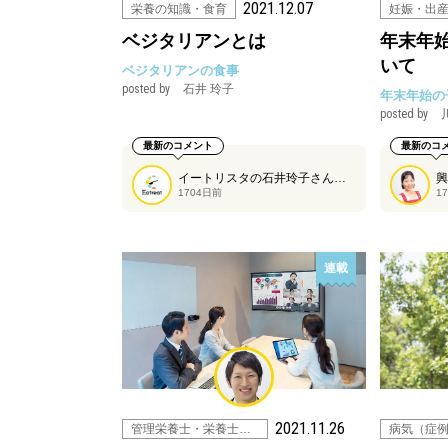
2021.12.07
栄養の知識・食育
妊娠・出
ベジタリアンとは
年末年
いて
ベジタリアンの食事
posted by
石井 玲子
年末年始の
posted by
最新のコメント
最新のコ
イートリスタの石井玲子さんが解説する、ベジタリアンの方の食事シリーズ第1弾です。ベジタリアンと一言でも言っても奥深いことがわかります！
1704日前
1
連載
2021.11.26
管理栄養士・栄養士の仕事
病気（症