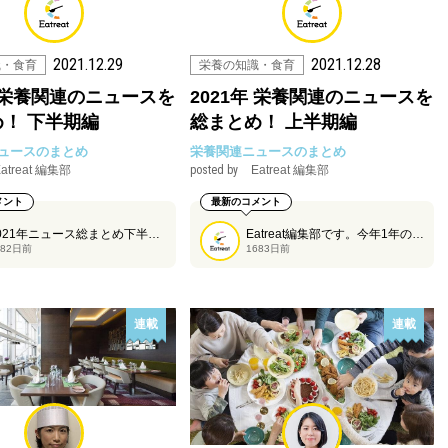
2021.12.29
2021.12.28
識・食育
栄養の知識・食育
年 栄養関連のニュースを
2021年 栄養関連のニュースを
！ 下半期編
総まとめ！ 上半期編
ュースのまとめ
栄養関連ニュースのまとめ
atreat 編集部
posted by
Eatreat 編集部
メント
最新のコメント
2021年ニュース総まとめ下半期編です。ぜひご覧ください！
Eatreat編集部です。今年1年の栄養関連のニュースを振り返ります。まずは上半期から！どうぞご覧ください。
682日前
1683日前
連載
連載