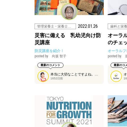
2022.01.26
管理栄養士・栄養士の仕事
歯科と栄
災害に備える 乳幼児向け防
オーラ
災講座
のチェ
防災講座を紹介！
オーラルフ
posted by
向坂 智子
posted by
最新のコメント
最新のコ
本当に大切なことですよね。特にアレルギーがある場合は食べられるものが限られてくるので、自助が大切ですね。忘れてしまいがちなので、定期的に読み返したいです。
1652日前
1