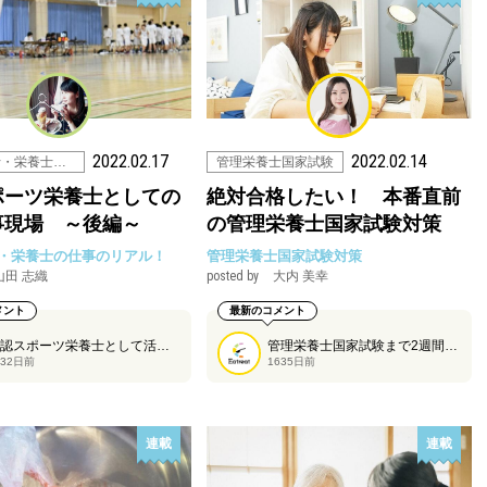
2022.02.17
2022.02.14
管理栄養士・栄養士の仕事
管理栄養士国家試験
ポーツ栄養士としての
絶対合格したい！ 本番直前
事現場 ～後編～
の管理栄養士国家試験対策
・栄養士の仕事のリアル！
管理栄養士国家試験対策
山田 志織
posted by
大内 美幸
メント
最新のコメント
公認スポーツ栄養士として活躍されている山田志織さんのお仕事現場の紹介、後編です！
管理栄養士国家試験まで2週間を切りましたね。大内美幸さんの管理栄養士国家試験対策コラム、3本目は本番直前の管理栄養士国家試験対策についてです。受験生の皆さんがんばってください！
632日前
1635日前
連載
連載