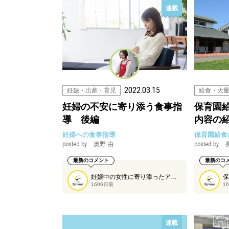
連載
2022.03.15
妊娠・出産・育児
給食・大
妊婦の不安に寄り添う食事指
保育園
導 後編
内容の
妊婦への食事指導
保育園給食
posted by
奥野 由
posted by
最新のコメント
最新のコ
妊娠中の女性に寄り添ったアドバイスのポイントを奥野由さんに紹介していただくコラムの後編です。今回は、事例別に食事指導のポイントを見ていきます。
1606日前
1
連載