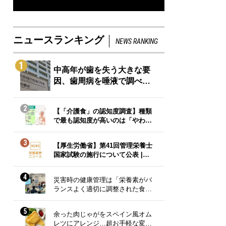
ニュースランキング
NEWS RANKING
1
中高年が歯を失う大きな要
因、歯周病を唾液で調べ…
2
【「介護食」の認知度調査】種類
で最も認知度が高いのは「やわ…
3
【厚生労働省】第41回管理栄養士
国家試験の施行について公表 |…
4
災害時の健康管理は「栄養素がバ
ランスよく適切に調整された食…
5
余った肉じゃがをスペイン風オム
レツにアレンジ…超お手軽な変…