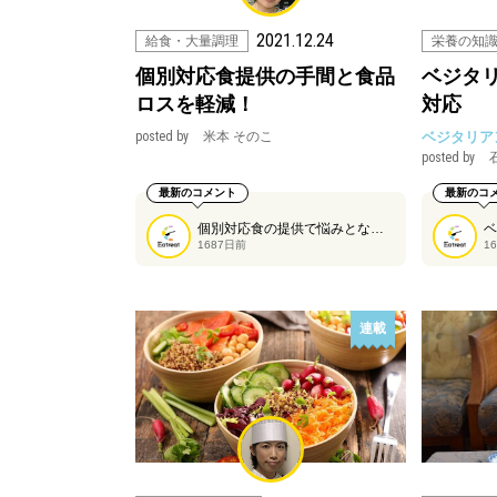
2021.12.24
給食・大量調理
栄養の知
個別対応食提供の手間と食品
ベジタ
ロスを軽減！
対応
posted by
米本 そのこ
ベジタリア
posted by
最新のコメント
最新のコ
個別対応食の提供で悩みとなる手間や食品ロス、この解決法をイートリスタの米本そのこさんにご紹介いただきます。
1687日前
1
連載