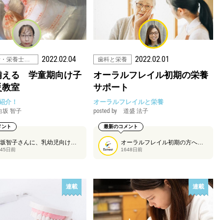
2022.02.04
2022.02.01
管理栄養士・栄養士の仕事
歯科と栄養
備える 学童期向け子
オーラルフレイル初期の栄養
災教室
サポート
紹介！
オーラルフレイルと栄養
向坂 智子
posted by
道盛 法子
メント
最新のコメント
向坂智子さんに、乳幼児向け防災講座に続き、学童期向けの講座についてもご紹介いただきました。
オーラルフレイル初期の方へ管理栄養士・栄養士としての関わり、サポートについて道盛法子さんに紹介いただきます。
645日前
1648日前
連載
連載