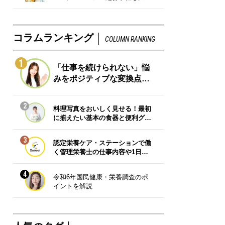
コラムランキング
COLUMN RANKING
1
「仕事を続けられない」悩
みをポジティブな変換点…
2
料理写真をおいしく見せる！最初
に揃えたい基本の食器と便利グ…
3
認定栄養ケア・ステーションで働
く管理栄養士の仕事内容や1日…
4
令和6年国民健康・栄養調査のポ
イントを解説