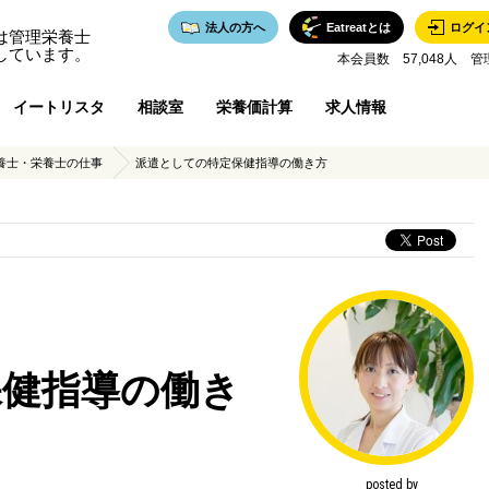
法人の方へ
Eatreatとは
ログイ
は管理栄養士
しています。
本会員数 57,048人 管
イートリスタ
相談室
栄養価計算
求人情報
養士・栄養士の仕事
派遣としての特定保健指導の働き方
保健指導の働き
posted by