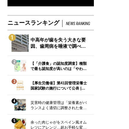
ニュースランキング
NEWS RANKING
1
中高年が歯を失う大きな要
因、歯周病を唾液で調べ…
2
【「介護食」の認知度調査】種類
で最も認知度が高いのは「やわ…
3
【厚生労働省】第41回管理栄養士
国家試験の施行について公表 |…
4
災害時の健康管理は「栄養素がバ
ランスよく適切に調整された食…
5
余った肉じゃがをスペイン風オム
レツにアレンジ…超お手軽な変…