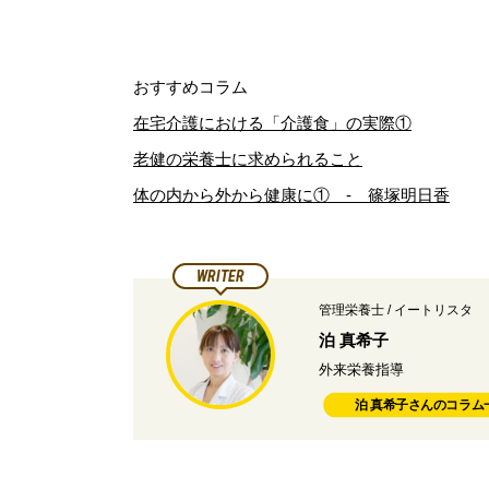
おすすめコラム
在宅介護における「介護食」の実際①
老健の栄養士に求められること
体の内から外から健康に① - 篠塚明日香
WRITER
管理栄養士 / イートリスタ
泊 真希子
外来栄養指導
泊 真希子さんのコラム