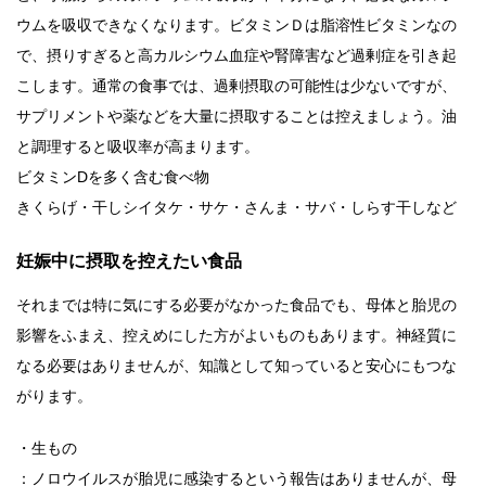
ウムを吸収できなくなります。ビタミンＤは脂溶性ビタミンなの
で、摂りすぎると高カルシウム血症や腎障害など過剰症を引き起
こします。通常の食事では、過剰摂取の可能性は少ないですが、
サプリメントや薬などを大量に摂取することは控えましょう。油
と調理すると吸収率が高まります。
ビタミンDを多く含む食べ物
きくらげ・干しシイタケ・サケ・さんま・サバ・しらす干しなど
妊娠中に摂取を控えたい食品
それまでは特に気にする必要がなかった食品でも、母体と胎児の
影響をふまえ、控えめにした方がよいものもあります。神経質に
なる必要はありませんが、知識として知っていると安心にもつな
がります。
・生もの
：ノロウイルスが胎児に感染するという報告はありませんが、母