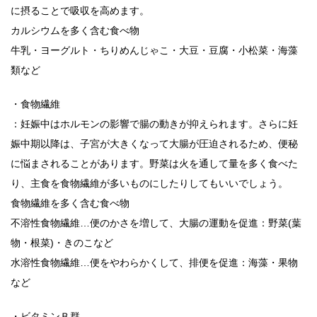
に摂ることで吸収を高めます。
カルシウムを多く含む食べ物
牛乳・ヨーグルト・ちりめんじゃこ・大豆・豆腐・小松菜・海藻
類など
・食物繊維
：妊娠中はホルモンの影響で腸の動きが抑えられます。さらに妊
娠中期以降は、子宮が大きくなって大腸が圧迫されるため、便秘
に悩まされることがあります。野菜は火を通して量を多く食べた
り、主食を食物繊維が多いものにしたりしてもいいでしょう。
食物繊維を多く含む食べ物
不溶性食物繊維…便のかさを増して、大腸の運動を促進：野菜(葉
物・根菜)・きのこなど
水溶性食物繊維…便をやわらかくして、排便を促進：海藻・果物
など
・ビタミンＢ群