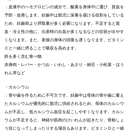
：血液中のヘモグロビンの成分で、酸素を身体中に運び、貧血を
予防・改善します。妊娠中は胎児に栄養を届ける役割をしている
ため、妊娠前より摂取量が多く必要になります。不足すると貧
血・冷え性の他に、出産時の出血が多くなるなどの症状が出やす
くなります。また、産後の身体の回復も遅くなります。ビタミン
Ｃと一緒に摂ることで吸収を高めます。
鉄を多く含む食べ物
赤身肉・レバー・かつお・いわし・あさり・納豆・小松菜・ほう
れん草など
・カルシウム
：骨や歯を作るために不可欠です。妊娠中は母体の骨や歯に蓄え
たカルシウムが優先的に胎児に供給されるため、母体のカルシウ
ムが不足し、低カルシウム血症を起こしやすくなります。カルシ
ウムが不足すると、神経や筋肉のけいれんが起きたり、骨粗しょ
う症になってしまったりする場合もあります。ビタミンＤと一緒