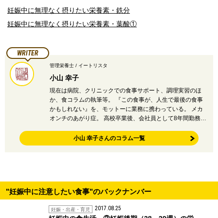
妊娠中に無理なく摂りたい栄養素・鉄分
妊娠中に無理なく摂りたい栄養素・葉酸①
WRITER
管理栄養士 / イートリスタ
小山 幸子
現在は病院、クリニックでの食事サポート、調理実習のほ
か、食コラムの執筆等。 『この食事が、人生で最後の食事
かもしれない』を、モットーに業務に携わっている。 メカ
オンチのあがり症。 高校卒業後、会社員として8年間勤務…
小山 幸子さんのコラム一覧
"妊娠中に注意したい食事"のバックナンバー
2017.08.25
妊娠・出産・育児