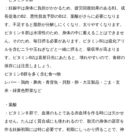
：妊娠中は身体に負担がかかるため、疲労回復効果のあるB1、成
長促進のB2、悪性貧血予防のB12、葉酸がさらに必要になりま
す。不足すると脂肪が分解しにくくなり、太りやすくなります。
ビタミンＢ群は水溶性のため、身体の中に蓄えることはできませ
ん。そのため、毎日摂る必要があります。ビタミンB1は硫化アリ
ルを含むニラや玉ねぎなどと一緒に摂ると、吸収率が高まりま
す。ビタミンB2は直射日光にあたると、壊れやすいので、食材の
保存には注意しましょう。
ビタミンB群を多く含む食べ物
レバー・鶏肉・豚肉・青背魚・貝類・卵・大豆製品・ごま・玄
米・緑黄色野菜など
・葉酸
：ビタミンＢ群で、血液のもとである赤血球を作る時には欠かせ
ません。たんぱく質合成にも使われるので、胎児の身体の器官を
作る妊娠初期には特に必要です。初期にしっかり摂ることで、神