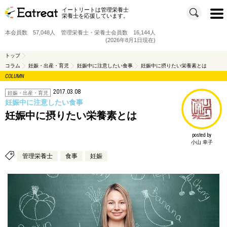
イートリートは管理栄養士
t
栄養士を応援しています。
o
g
g
本会員数 57,048人 管理栄養士・栄養士会員数 16,144人
l
e
(2026年8月1日現在)
n
a
v
トップ
i
コラム
妊娠・出産・育児
妊娠中に注意したい食事
妊娠中に摂りたい栄養素とは
g
a
COLUMN
t
i
o
2017.03.08
妊娠・出産・育児
n
妊娠中に注意したい食事
妊娠中に摂りたい栄養素とは
posted by
小山 幸子
管理栄養士
食事
妊娠