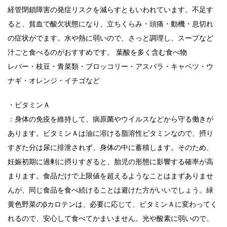
経管閉鎖障害の発症リスクを減らすともいわれています。不足す
ると、貧血で酸欠状態になり、立ちくらみ・頭痛・動機・息切れ
の症状がでます。水や熱に弱いので、さっと調理し、スープなど
汁ごと食べるのがおすすめです。 葉酸を多く含む食べ物
レバー・枝豆・青菜類・ブロッコリー・アスパラ・キャベツ・ウ
ナギ・オレンジ・イチゴなど
・ビタミンＡ
：身体の免疫を維持して、病原菌やウイルスなどから守る働きが
あります。ビタミンＡは油に溶ける脂溶性ビタミンなので、摂り
すぎた分は尿に排泄されず、身体の中に蓄積します。そのため、
妊娠初期に過剰に摂りすぎると、胎児の形態に影響する確率が高
まります。食品だけで上限値を超えるようなことはまずありませ
んが、同じ食品を食べ続けることは避けた方がいいでしょう。緑
黄色野菜のβカロテンは、必要に応じて、ビタミンＡに変わってく
れるので、安心して食べてかまいません。光や酸素に弱いので、