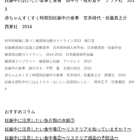
妊娠中のおいしい食事と栄養 田中守・牧野直子 ナツメ社 201
3
赤ちゃんすくすく時期別妊娠中の食事 笠井靖代・佐藤真之介
西東社 2016
科学的根拠に基づく糖尿病治療ガイドライン2013 南江堂
妊娠糖尿病の定義と診断基準 日本産科婦人科学会、日本糖尿病・妊娠学会
糖尿病治療ガイドライン 2014-2015 日本糖尿病学会編
糖尿病ライブラリー 糖尿病と妊娠 アークレイ 2013
妊娠中の食事 細川モモ・宇野 薫 主婦の友社 2016
赤ちゃんすくすく時期別妊娠中の食事 笠井靖代・佐藤真之介 西東社 2016
妊娠＆授乳中のごはん１５０－おいしい症状別レシピ－ 岡本正子 日東書院 200
9
おすすめコラム
妊娠中に注意したい魚介類の水銀①
妊娠中に注意したい食中毒①〜リステリアを知っていますか？〜
妊娠中に注意したい食中毒②〜リステリア感染の予防法〜