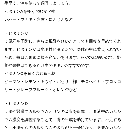
手早く、油を使って調理しましょう。
ビタミンAを多く含む食べ物
レバー・ウナギ・卵黄・にんじんなど
・ビタミンＣ
：風邪を予防し、さらに風邪をひいたとしても回復を早めてくれ
ます。ビタミンＣは水溶性ビタミンで、身体の中に蓄えられない
ため、毎日こまめに摂る必要があります。火や水に弱いので、野
菜や果物はできるだけ生のままがおすすめです。
ビタミンCを多く含む食べ物
ピーマン・レモン・キウイ・パセリ・柿・モロヘイヤ・ブロッコ
リー・グレープフルーツ・オレンジなど
・ビタミンＤ
：腸や腎臓でカルシウムとリンの吸収を促進し、血液中のカルシ
ウム濃度を調整することで、骨の生成を助けています。不足する
と、小腸からのカルシウムの吸収が不十分になり、必要なカルシ