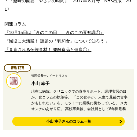
・『趣味の園芸 やさいの時間』 2017年８月号 NHK出版 20
17
関連コラム
『10月15日は「きのこの日」 きのこの豆知識①』
『減塩に大活躍！ 話題の「乳和食」について知ろう 』
『見直される伝統食材！ 発酵食品と健康①』
WRITER
管理栄養士 / イートリスタ
小山 幸子
現在は病院、クリニックでの食事サポート、調理実習のほ
か、食コラムの執筆等。 『この食事が、人生で最後の食事
かもしれない』を、モットーに業務に携わっている。 メカ
オンチのあがり症。 高校卒業後、会社員として8年間勤務…
小山 幸子さんのコラム一覧