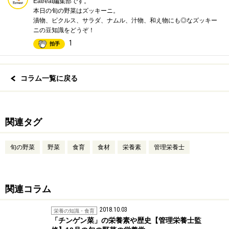
Eatreat編集部です。
本日の旬の野菜はズッキーニ。
漬物、ピクルス、サラダ、ナムル、汁物、和え物にも◎なズッキー
ニの豆知識をどうぞ！
1
拍手
コラム一覧に戻る
関連タグ
旬の野菜
野菜
食育
食材
栄養素
管理栄養士
関連コラム
2018.10.03
栄養の知識・食育
「チンゲン菜」の栄養素や歴史【管理栄養士監