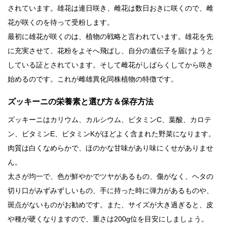
されています。雄花は連日咲き、雌花は数日おきに咲くので、雌
花が咲くのを待って受粉します。
最初に雄花が咲くのは、植物の戦略と言われています。雄花を先
に充実させて、花粉をよそへ飛ばし、自分の遺伝子を届けようと
している証とされています。そして雌花がしばらくしてから咲き
始めるのです。これが雌雄異化同株植物の特徴です。
ズッキーニの栄養素と選び方＆保存方法
ズッキーニはカリウム、カルシウム、ビタミンC、葉酸、カロテ
ン、ビタミンE、ビタミンKがほどよく含まれた野菜になります。
肉質は白くなめらかで、ほのかな甘味があり味にくせがありませ
ん。
太さが均一で、色が鮮やかでツヤがあるもの、傷がなく、ヘタの
切り口がみずみずしいもの、手に持った時に弾力があるものや、
斑点がないものがお勧めです。また、サイズが大き過ぎると、皮
や種が硬くなりますので、重さは200g位を目安にしましょう。