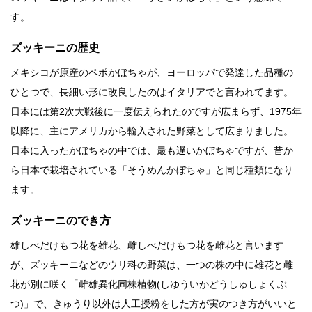
す。
ズッキーニの歴史
メキシコが原産のペポかぼちゃが、ヨーロッパで発達した品種の
ひとつで、長細い形に改良したのはイタリアでと言われてます。
日本には第2次大戦後に一度伝えられたのですが広まらず、1975年
以降に、主にアメリカから輸入された野菜として広まりました。
日本に入ったかぼちゃの中では、最も遅いかぼちゃですが、昔か
ら日本で栽培されている「そうめんかぼちゃ」と同じ種類になり
ます。
ズッキーニのでき方
雄しべだけもつ花を雄花、雌しべだけもつ花を雌花と言います
が、ズッキーニなどのウリ科の野菜は、一つの株の中に雄花と雌
花が別に咲く「雌雄異化同株植物(しゆういかどうしゅしょくぶ
つ)」で、きゅうり以外は人工授粉をした方が実のつき方がいいと