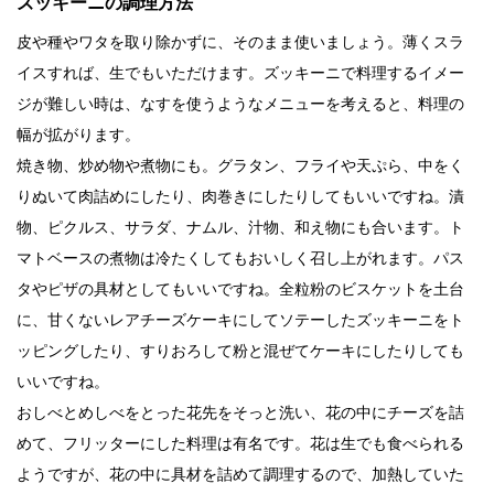
ズッキーニの調理方法
皮や種やワタを取り除かずに、そのまま使いましょう。薄くスラ
イスすれば、生でもいただけます。ズッキーニで料理するイメー
ジが難しい時は、なすを使うようなメニューを考えると、料理の
幅が拡がります。
焼き物、炒め物や煮物にも。グラタン、フライや天ぷら、中をく
りぬいて肉詰めにしたり、肉巻きにしたりしてもいいですね。漬
物、ピクルス、サラダ、ナムル、汁物、和え物にも合います。ト
マトベースの煮物は冷たくしてもおいしく召し上がれます。パス
タやピザの具材としてもいいですね。全粒粉のビスケットを土台
に、甘くないレアチーズケーキにしてソテーしたズッキーニをト
ッピングしたり、すりおろして粉と混ぜてケーキにしたりしても
いいですね。
おしべとめしべをとった花先をそっと洗い、花の中にチーズを詰
めて、フリッターにした料理は有名です。花は生でも食べられる
ようですが、花の中に具材を詰めて調理するので、加熱していた