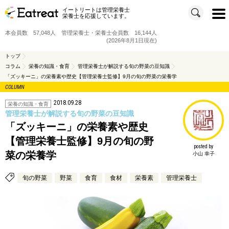
イートリートは管理栄養士
t
栄養士を応援しています。
o
g
g
本会員数 57,048人 管理栄養士・栄養士会員数 16,144人
l
e
(2026年8月1日現在)
n
a
v
トップ
i
コラム
栄養の知識・食育
管理栄養士が解説する旬の野菜の豆知識
g
a
「ズッキーニ」の栄養素や歴史【管理栄養士監修】9月の旬の野菜の栄養学
t
i
COLUMN
o
n
2018.09.28
栄養の知識・食育
管理栄養士が解説する旬の野菜の豆知識
「ズッキーニ」の栄養素や歴史
【管理栄養士監修】9月の旬の野
posted by
菜の栄養学
小山 幸子
旬の野菜
野菜
食育
食材
栄養素
管理栄養士