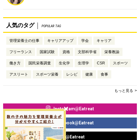
人気のタグ
POPULAR TAG
管理栄養士の仕事
キャリアアップ
学会
キャリア
フリーランス
国家試験
資格
文部科学省
栄養教諭
働き方
国民栄養調査
生化学
生理学
CSR
スポーツ
アスリート
スポーツ栄養
レシピ
健康
食事
もっと見る
Instagram@Eatreat
Facebook@Eatreat
X@Eatreat