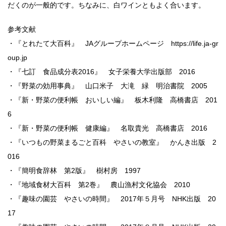
だくのが一般的です。ちなみに、白ワインともよく合います。
参考文献
・『とれたて大百科』 JAグループホームページ https://life.ja-gr
oup.jp
・『七訂 食品成分表2016』 女子栄養大学出版部 2016
・『野菜の効用事典』 山口米子 大滝 緑 明治書院 2005
・『新・野菜の便利帳 おいしい編』 板木利隆 高橋書店 201
6
・『新・野菜の便利帳 健康編』 名取貴光 高橋書店 2016
・『いつもの野菜まるごと百科 やさいの教室』 かんき出版 2
016
・『簡明食辞林 第2版』 樹村房 1997
・『地域食材大百科 第2巻』 農山漁村文化協会 2010
・『趣味の園芸 やさいの時間』 2017年５月号 NHK出版 20
17